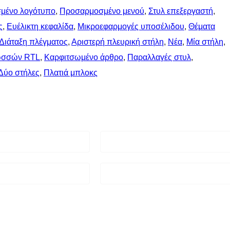
μένο λογότυπο
, 
Προσαρμοσμένο μενού
, 
Στυλ επεξεργαστή
, 
ς
, 
Ευέλικτη κεφαλίδα
, 
Μικροεφαρμογές υποσέλιδου
, 
Θέματα
Διάταξη πλέγματος
, 
Αριστερή πλευρική στήλη
, 
Νέα
, 
Μία στήλη
, 
ωσσών RTL
, 
Καρφιτσωμένo άρθρo
, 
Παραλλαγές στυλ
, 
Δύο στήλες
, 
Πλατιά μπλοκς