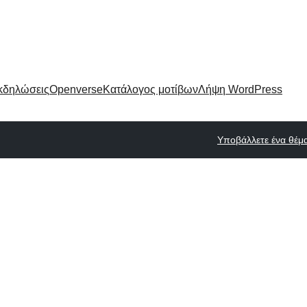
κδηλώσεις
Openverse
Κατάλογος μοτίβων
Λήψη WordPress
Υποβάλλετε ένα θέμ