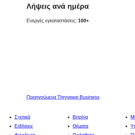
Λήψεις ανά ημέρα
Ενεργές εγκαταστάσεις:
100+
Προηγούμενα
Thryvewp Business
Σχετικά
Βιτρίνα
Μ
Ειδήσεις
Θέματα
Υ