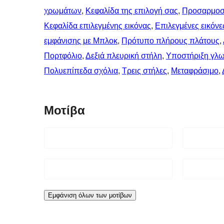
χρωμάτων
, 
Κεφαλίδα της επιλογή σας
, 
Προσαρμοσ
Κεφαλίδα επιλεγμένης εικόνας
, 
Επιλεγμένες εικόνε
εμφάνισης με Μπλοκ
, 
Πρότυπο πλήρους πλάτους
, 
Πορτφόλιο
, 
Δεξιά πλευρική στήλη
, 
Υποστήριξη γλ
Πολυεπίπεδα σχόλια
, 
Τρεις στήλες
, 
Μεταφράσιμο
, 
Μοτίβα
Εμφάνιση όλων των μοτίβων