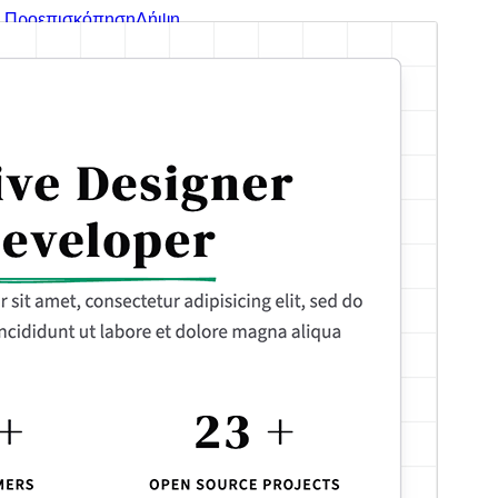
Προεπισκόπηση
Λήψη
Αυτό είναι ένα θυγατρικό θέμα του
Plover
Έκδοση
1.0.1
Τελευταία ενημέρωση
12 Απρ 2026
Ενεργές εγκαταστάσεις
100+
Έκδοση WordPress
6.7
Έκδοση ΡΗΡ
7.4
Αρχική σελίδα θέματος