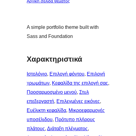
Αρχική σελίδα θέματος
A simple portfolio theme built with
Sass and Foundation
Χαρακτηριστικά
Ιστολόγιο
, 
Επιλογή φόντου
, 
Επιλογή
χρωμάτων
, 
Κεφαλίδα της επιλογή σας
, 
Προσαρμοσμένο μενού
, 
Στυλ
επεξεργαστή
, 
Επιλεγμένες εικόνες
, 
Ευέλικτη κεφαλίδα
, 
Μικροεφαρμογές
υποσέλιδου
, 
Πρότυπο πλήρους
πλάτους
, 
Διάταξη πλέγματος
, 