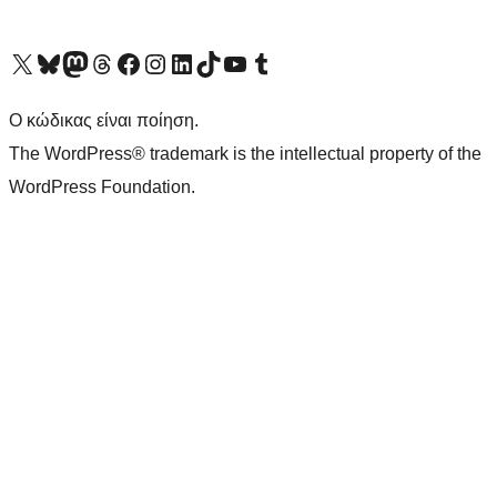
Visit our X (formerly Twitter) account
Visit our Bluesky account
Επισκεφθείτε τον λογαριασμό μας στο Mastodon
Visit our Threads account
Επισκεφτείτε τη σελίδα μας στο Facebook
Επισκεφθείτε τον λογαριασμό μας Instagram
Επισκεφθείτε τον λογαριασμό μας LinkedIn
Visit our TikTok account
Visit our YouTube channel
Visit our Tumblr account
Ο κώδικας είναι ποίηση.
The WordPress® trademark is the intellectual property of the
WordPress Foundation.