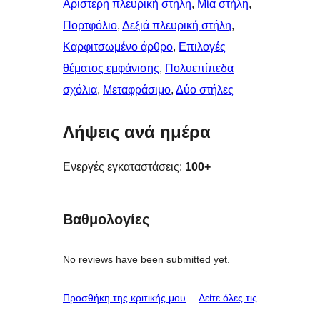
Αριστερή πλευρική στήλη
, 
Μία στήλη
, 
Πορτφόλιο
, 
Δεξιά πλευρική στήλη
, 
Καρφιτσωμένo άρθρo
, 
Επιλογές
θέματος εμφάνισης
, 
Πολυεπίπεδα
σχόλια
, 
Μεταφράσιμο
, 
Δύο στήλες
Λήψεις ανά ημέρα
Ενεργές εγκαταστάσεις:
100+
Βαθμολογίες
No reviews have been submitted yet.
κριτικές
Προσθήκη της κριτικής μου
Δείτε όλες τις