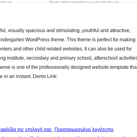
ul, visually spacious and stimulating, youthful and attractive,
kindergarten WordPress theme. This theme is perfect for making
nters and other child related websites. It can also be used for
ng institute, secondary and primary school, afterschool activitie
heme is one of the professionally designed website template tha
e in an instant. Demo Link:
εφαλίδα της επιλογή σας
, 
Προσαρμοσμένο λογότυπο
, 