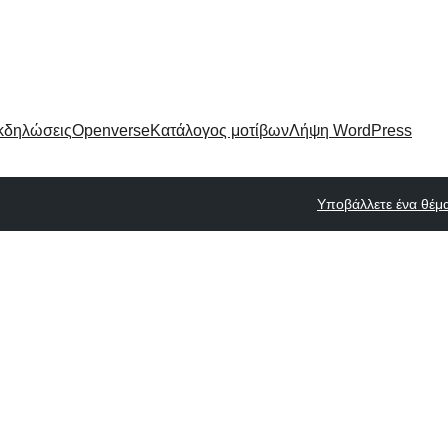
κδηλώσεις
Openverse
Κατάλογος μοτίβων
Λήψη WordPress
Υποβάλλετε ένα θέμ