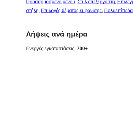
Προσαρμοσμένο μενού
, 
Στυλ επεξεργαστή
, 
Επιλεγμ
στήλη
, 
Επιλογές θέματος εμφάνισης
, 
Πολυεπίπεδα
Λήψεις ανά ημέρα
Ενεργές εγκαταστάσεις:
700+