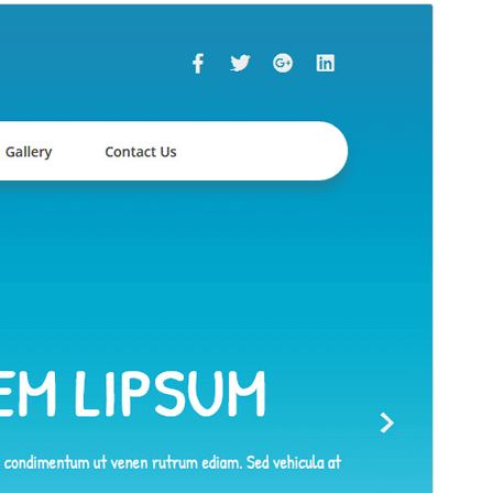
Προεπισκόπηση
Λήψη
Έκδοση
2.2
Τελευταία ενημέρωση
03 Μάι 2025
Ενεργές εγκαταστάσεις
700+
Έκδοση WordPress
5.0
Έκδοση ΡΗΡ
5.6
Αρχική σελίδα θέματος