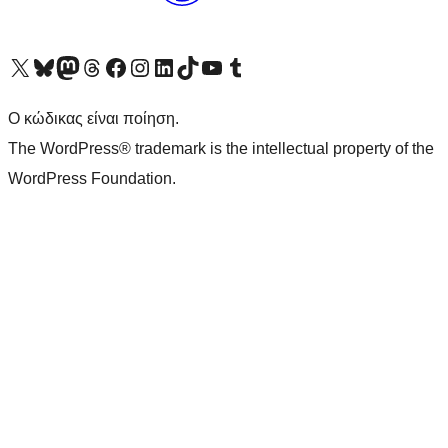
Visit our X (formerly Twitter) account
Visit our Bluesky account
Επισκεφθείτε τον λογαριασμό μας στο Mastodon
Visit our Threads account
Επισκεφτείτε τη σελίδα μας στο Facebook
Επισκεφθείτε τον λογαριασμό μας Instagram
Επισκεφθείτε τον λογαριασμό μας LinkedIn
Visit our TikTok account
Visit our YouTube channel
Visit our Tumblr account
Ο κώδικας είναι ποίηση.
The WordPress® trademark is the intellectual property of the
WordPress Foundation.