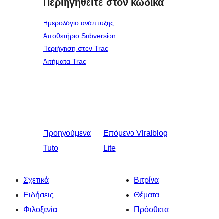
Περιηγηθείτε στον κώδικα
Ημερολόγιο ανάπτυξης
Αποθετήριο Subversion
Περιήγηση στον Trac
Αιτήματα Trac
Προηγούμενα
Επόμενο
Viralblog
Tuto
Lite
Σχετικά
Βιτρίνα
Ειδήσεις
Θέματα
Φιλοξενία
Πρόσθετα