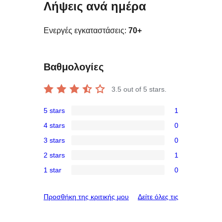
Λήψεις ανά ημέρα
Ενεργές εγκαταστάσεις:
70+
Βαθμολογίες
3.5
out of 5 stars.
5 stars
1
1
4 stars
0
5-
0
3 stars
0
star
4-
0
review
2 stars
1
star
3-
1
reviews
1 star
0
star
2-
0
reviews
star
1-
κριτικές
Προσθήκη της κριτικής μου
Δείτε όλες τις
review
star
reviews