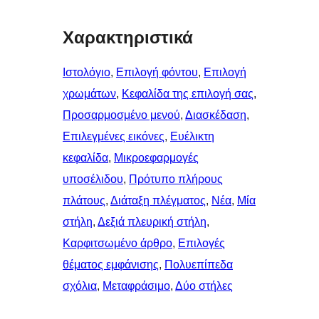
Χαρακτηριστικά
Ιστολόγιο
, 
Επιλογή φόντου
, 
Επιλογή
χρωμάτων
, 
Κεφαλίδα της επιλογή σας
, 
Προσαρμοσμένο μενού
, 
Διασκέδαση
, 
Επιλεγμένες εικόνες
, 
Ευέλικτη
κεφαλίδα
, 
Μικροεφαρμογές
υποσέλιδου
, 
Πρότυπο πλήρους
πλάτους
, 
Διάταξη πλέγματος
, 
Νέα
, 
Μία
στήλη
, 
Δεξιά πλευρική στήλη
, 
Καρφιτσωμένo άρθρo
, 
Επιλογές
θέματος εμφάνισης
, 
Πολυεπίπεδα
σχόλια
, 
Μεταφράσιμο
, 
Δύο στήλες