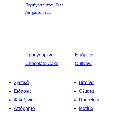
Περιήγηση στον Trac
Αιτήματα Trac
Προηγούμενα
Επόμενο
Chocolate Cake
OutNow
Σχετικά
Βιτρίνα
Ειδήσεις
Θέματα
Φιλοξενία
Πρόσθετα
Απόρρητο
Μοτίβα