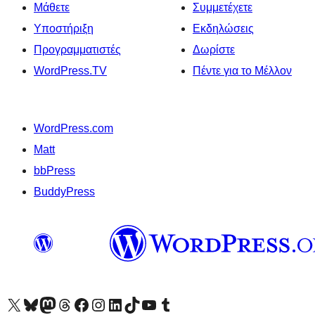
Μάθετε
Συμμετέχετε
Υποστήριξη
Εκδηλώσεις
Προγραμματιστές
Δωρίστε
WordPress.TV
Πέντε για το Μέλλον
WordPress.com
Matt
bbPress
BuddyPress
Visit our X (formerly Twitter) account
Visit our Bluesky account
Επισκεφθείτε τον λογαριασμό μας στο Mastodon
Visit our Threads account
Επισκεφτείτε τη σελίδα μας στο Facebook
Επισκεφθείτε τον λογαριασμό μας Instagram
Επισκεφθείτε τον λογαριασμό μας LinkedIn
Visit our TikTok account
Visit our YouTube channel
Visit our Tumblr account