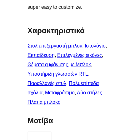
super easy to customize.
Χαρακτηριστικά
Στυλ επεξεργαστή μπλοκ
, 
Ιστολόγιο
, 
Εκπαίδευση
, 
Επιλεγμένες εικόνες
, 
Θέματα εμφάνισης με Μπλοκ
, 
Υποστήριξη γλωσσών RTL
, 
Παραλλαγές στυλ
, 
Πολυεπίπεδα
σχόλια
, 
Μεταφράσιμο
, 
Δύο στήλες
, 
Πλατιά μπλοκς
Μοτίβα