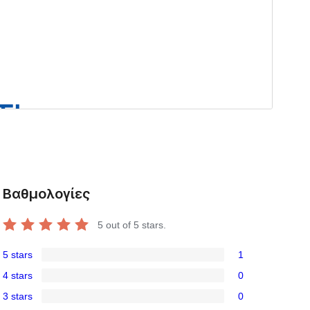
Βαθμολογίες
5
out of 5 stars.
5 stars
1
1
4 stars
0
5-
0
3 stars
0
star
4-
0