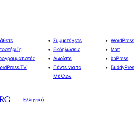
άθετε
Συμμετέχετε
WordPres
ποστήριξη
Εκδηλώσεις
Matt
ρογραμματιστές
Δωρίστε
bbPress
ordPress.TV
Πέντε για το
BuddyPre
Μέλλον
Ελληνικά