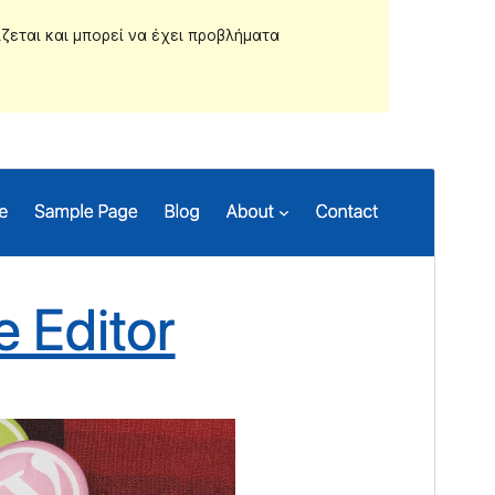
ίζεται και μπορεί να έχει προβλήματα
Προεπισκόπηση
Λήψη
Έκδοση
1.2.0
Τελευταία ενημέρωση
10 Απρ 2024
Ενεργές εγκαταστάσεις
50+
Έκδοση WordPress
6.1.1
Έκδοση ΡΗΡ
5.6
Αρχική σελίδα θέματος