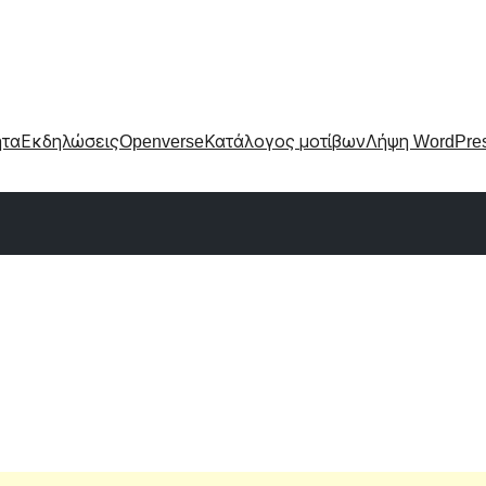
ητα
Εκδηλώσεις
Openverse
Κατάλογος μοτίβων
Λήψη WordPre