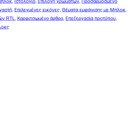
μπλοκ
, 
Ιστολόγιο
, 
Επιλογή χρωμάτων
, 
Προσαρμοσμένο
γαστή
, 
Επιλεγμένες εικόνες
, 
Θέματα εμφάνισης με Μπλοκ
, 
ών RTL
, 
Καρφιτσωμένo άρθρo
, 
Επεξεργασία προτύπου
, 
λοκς