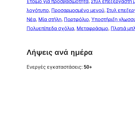
Έτοιμο για προσβασιμότητα
, 
Στυλ επεξεργαστή 
λογότυπο
, 
Προσαρμοσμένο μενού
, 
Στυλ επεξερ
Νέα
, 
Μία στήλη
, 
Πορτφόλιο
, 
Υποστήριξη γλωσσ
Πολυεπίπεδα σχόλια
, 
Μεταφράσιμο
, 
Πλατιά μπ
Λήψεις ανά ημέρα
Ενεργές εγκαταστάσεις:
50+