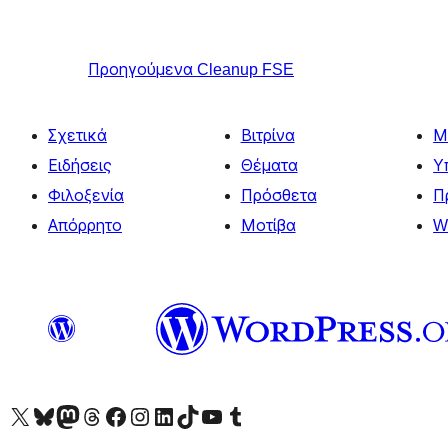
Προηγούμενα
Cleanup FSE
Σχετικά
Βιτρίνα
Μ
Ειδήσεις
Θέματα
Υ
Φιλοξενία
Πρόσθετα
Π
Απόρρητο
Μοτίβα
W
Visit our X (formerly Twitter) account
Visit our Bluesky account
Επισκεφθείτε τον λογαριασμό μας στο Mastodon
Visit our Threads account
Επισκεφτείτε τη σελίδα μας στο Facebook
Επισκεφθείτε τον λογαριασμό μας Instagram
Επισκεφθείτε τον λογαριασμό μας LinkedIn
Visit our TikTok account
Visit our YouTube channel
Visit our Tumblr account