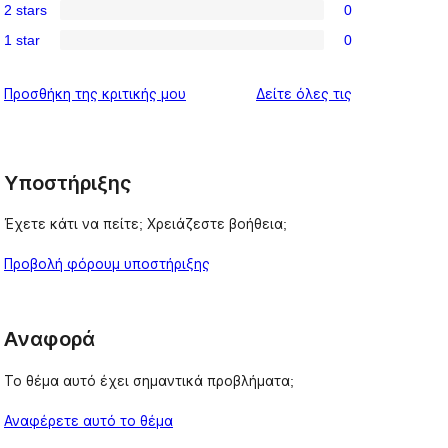
review
2 stars
0
star
3-
0
reviews
1 star
0
star
2-
0
reviews
star
1-
κριτικές
Προσθήκη της κριτικής μου
Δείτε όλες τις
reviews
star
reviews
Υποστήριξης
Έχετε κάτι να πείτε; Χρειάζεστε βοήθεια;
Προβολή φόρουμ υποστήριξης
Αναφορά
Το θέμα αυτό έχει σημαντικά προβλήματα;
Αναφέρετε αυτό το θέμα