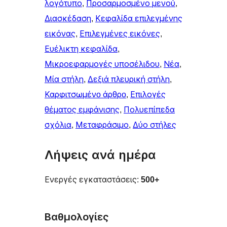
λογότυπο
, 
Προσαρμοσμένο μενού
, 
Διασκέδαση
, 
Κεφαλίδα επιλεγμένης
εικόνας
, 
Επιλεγμένες εικόνες
, 
Ευέλικτη κεφαλίδα
, 
Μικροεφαρμογές υποσέλιδου
, 
Νέα
, 
Μία στήλη
, 
Δεξιά πλευρική στήλη
, 
Καρφιτσωμένo άρθρo
, 
Επιλογές
θέματος εμφάνισης
, 
Πολυεπίπεδα
σχόλια
, 
Μεταφράσιμο
, 
Δύο στήλες
Λήψεις ανά ημέρα
Ενεργές εγκαταστάσεις:
500+
Βαθμολογίες