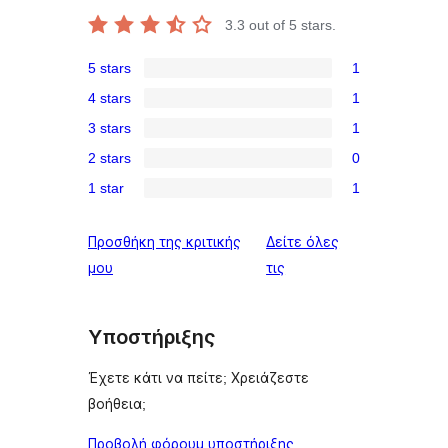
3.3
out of 5 stars.
5 stars
1
1
4 stars
1
5-
1
3 stars
1
star
4-
1
review
2 stars
0
star
3-
0
review
1 star
1
star
2-
1
review
star
1-
Προσθήκη της κριτικής
Δείτε όλες
reviews
star
κριτικές
μου
τις
review
Υποστήριξης
Έχετε κάτι να πείτε; Χρειάζεστε
βοήθεια;
Προβολή φόρουμ υποστήριξης