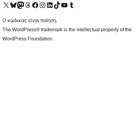
Visit our X (formerly Twitter) account
Visit our Bluesky account
Επισκεφθείτε τον λογαριασμό μας στο Mastodon
Visit our Threads account
Επισκεφτείτε τη σελίδα μας στο Facebook
Επισκεφθείτε τον λογαριασμό μας Instagram
Επισκεφθείτε τον λογαριασμό μας LinkedIn
Visit our TikTok account
Visit our YouTube channel
Visit our Tumblr account
Ο κώδικας είναι ποίηση.
The WordPress® trademark is the intellectual property of the
WordPress Foundation.