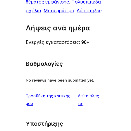
θέματος εμφάνισης
, 
Πολυεπίπεδα
σχόλια
, 
Μεταφράσιμο
, 
Δύο στήλες
Λήψεις ανά ημέρα
Ενεργές εγκαταστάσεις:
90+
Βαθμολογίες
No reviews have been submitted yet.
Προσθήκη της κριτικής
Δείτε όλες
κριτικές
μου
τις
Υποστήριξης