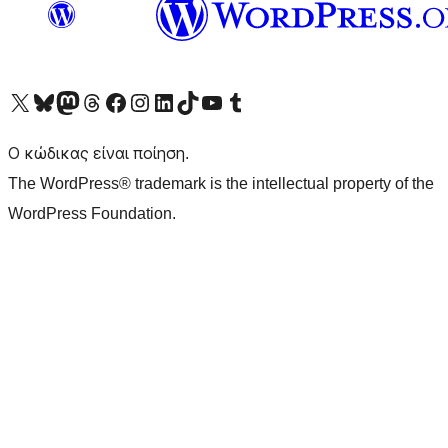
Visit our X (formerly Twitter) account
Visit our Bluesky account
Επισκεφθείτε τον λογαριασμό μας στο Mastodon
Visit our Threads account
Επισκεφτείτε τη σελίδα μας στο Facebook
Επισκεφθείτε τον λογαριασμό μας Instagram
Επισκεφθείτε τον λογαριασμό μας LinkedIn
Visit our TikTok account
Visit our YouTube channel
Visit our Tumblr account
Ο κώδικας είναι ποίηση.
The WordPress® trademark is the intellectual property of the
WordPress Foundation.