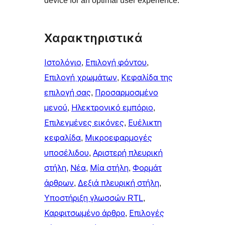
device for an optimal user experience.
Χαρακτηριστικά
Ιστολόγιο
, 
Επιλογή φόντου
, 
Επιλογή χρωμάτων
, 
Κεφαλίδα της
επιλογή σας
, 
Προσαρμοσμένο
μενού
, 
Ηλεκτρονικό εμπόριο
, 
Επιλεγμένες εικόνες
, 
Ευέλικτη
κεφαλίδα
, 
Μικροεφαρμογές
υποσέλιδου
, 
Αριστερή πλευρική
στήλη
, 
Νέα
, 
Μία στήλη
, 
Φορμάτ
άρθρων
, 
Δεξιά πλευρική στήλη
, 
Υποστήριξη γλωσσών RTL
, 
Καρφιτσωμένo άρθρo
, 
Επιλογές