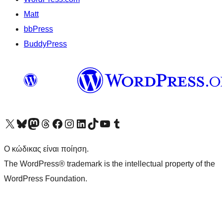
Matt
bbPress
BuddyPress
Visit our X (formerly Twitter) account
Visit our Bluesky account
Επισκεφθείτε τον λογαριασμό μας στο Mastodon
Visit our Threads account
Επισκεφτείτε τη σελίδα μας στο Facebook
Επισκεφθείτε τον λογαριασμό μας Instagram
Επισκεφθείτε τον λογαριασμό μας LinkedIn
Visit our TikTok account
Visit our YouTube channel
Visit our Tumblr account
Ο κώδικας είναι ποίηση.
The WordPress® trademark is the intellectual property of the
WordPress Foundation.