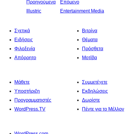
Προηγούμενα
Επόμενο
Illustric
Entertainment Media
Σχετικά
Βιτρίνα
Ειδήσεις
Θέματα
Φιλοξενία
Πρόσθετα
Απόρρητο
Μοτίβα
Μάθετε
Συμμετέχετε
Υποστήριξη
Εκδηλώσεις
Προγραμματιστές
Δωρίστε
WordPress.TV
Πέντε για το Μέλλον
WordPress.com