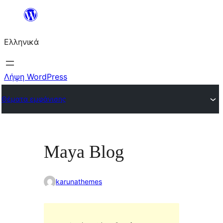
Μετάβαση
στο
Ελληνικά
περιεχόμενο
Λήψη WordPress
Θέματα εμφάνισης
Maya Blog
karunathemes