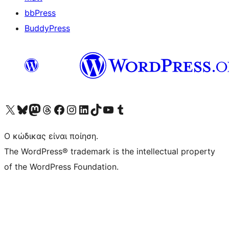
bbPress
BuddyPress
Visit our X (formerly Twitter) account
Visit our Bluesky account
Επισκεφθείτε τον λογαριασμό μας στο Mastodon
Visit our Threads account
Επισκεφτείτε τη σελίδα μας στο Facebook
Επισκεφθείτε τον λογαριασμό μας Instagram
Επισκεφθείτε τον λογαριασμό μας LinkedIn
Visit our TikTok account
Visit our YouTube channel
Visit our Tumblr account
Ο κώδικας είναι ποίηση.
The WordPress® trademark is the intellectual property
of the WordPress Foundation.