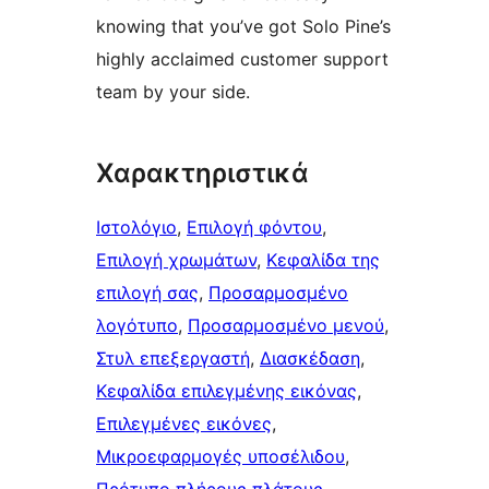
knowing that you’ve got Solo Pine’s
highly acclaimed customer support
team by your side.
Χαρακτηριστικά
Ιστολόγιο
, 
Επιλογή φόντου
, 
Επιλογή χρωμάτων
, 
Κεφαλίδα της
επιλογή σας
, 
Προσαρμοσμένο
λογότυπο
, 
Προσαρμοσμένο μενού
, 
Στυλ επεξεργαστή
, 
Διασκέδαση
, 
Κεφαλίδα επιλεγμένης εικόνας
, 
Επιλεγμένες εικόνες
, 
Μικροεφαρμογές υποσέλιδου
, 