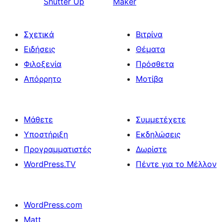
Shutter Up
Maker
Σχετικά
Βιτρίνα
Ειδήσεις
Θέματα
Φιλοξενία
Πρόσθετα
Απόρρητο
Μοτίβα
Μάθετε
Συμμετέχετε
Υποστήριξη
Εκδηλώσεις
Προγραμματιστές
Δωρίστε
WordPress.TV
Πέντε για το Μέλλον
WordPress.com
Matt