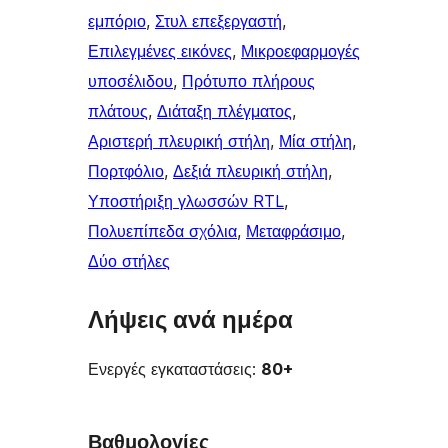
εμπόριο
, 
Στυλ επεξεργαστή
, 
Επιλεγμένες εικόνες
, 
Μικροεφαρμογές
υποσέλιδου
, 
Πρότυπο πλήρους
πλάτους
, 
Διάταξη πλέγματος
, 
Αριστερή πλευρική στήλη
, 
Μία στήλη
, 
Πορτφόλιο
, 
Δεξιά πλευρική στήλη
, 
Υποστήριξη γλωσσών RTL
, 
Πολυεπίπεδα σχόλια
, 
Μεταφράσιμο
, 
Δύο στήλες
Λήψεις ανά ημέρα
Ενεργές εγκαταστάσεις:
80+
Βαθμολογίες