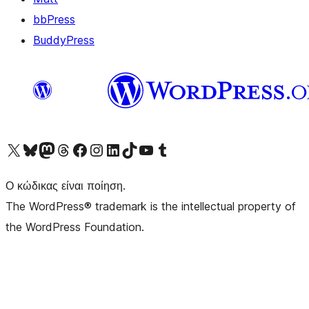
bbPress
BuddyPress
Visit our X (formerly Twitter) account
Visit our Bluesky account
Επισκεφθείτε τον λογαριασμό μας στο Mastodon
Visit our Threads account
Επισκεφτείτε τη σελίδα μας στο Facebook
Επισκεφθείτε τον λογαριασμό μας Instagram
Επισκεφθείτε τον λογαριασμό μας LinkedIn
Visit our TikTok account
Visit our YouTube channel
Visit our Tumblr account
Ο κώδικας είναι ποίηση.
The WordPress® trademark is the intellectual property of
the WordPress Foundation.