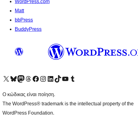
WordPress.com
Matt
bbPress
BuddyPress
Visit our X (formerly Twitter) account
Visit our Bluesky account
Επισκεφθείτε τον λογαριασμό μας στο Mastodon
Visit our Threads account
Επισκεφτείτε τη σελίδα μας στο Facebook
Επισκεφθείτε τον λογαριασμό μας Instagram
Επισκεφθείτε τον λογαριασμό μας LinkedIn
Visit our TikTok account
Visit our YouTube channel
Visit our Tumblr account
Ο κώδικας είναι ποίηση.
The WordPress® trademark is the intellectual property of the
WordPress Foundation.