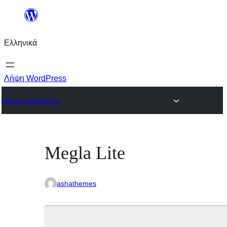
Μετάβαση
στο
Ελληνικά
περιεχόμενο
Λήψη WordPress
Θέματα εμφάνισης
Megla Lite
ashathemes