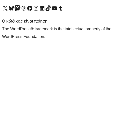
Visit our X (formerly Twitter) account
Visit our Bluesky account
Επισκεφθείτε τον λογαριασμό μας στο Mastodon
Visit our Threads account
Επισκεφτείτε τη σελίδα μας στο Facebook
Επισκεφθείτε τον λογαριασμό μας Instagram
Επισκεφθείτε τον λογαριασμό μας LinkedIn
Visit our TikTok account
Visit our YouTube channel
Visit our Tumblr account
Ο κώδικας είναι ποίηση.
The WordPress® trademark is the intellectual property of the
WordPress Foundation.