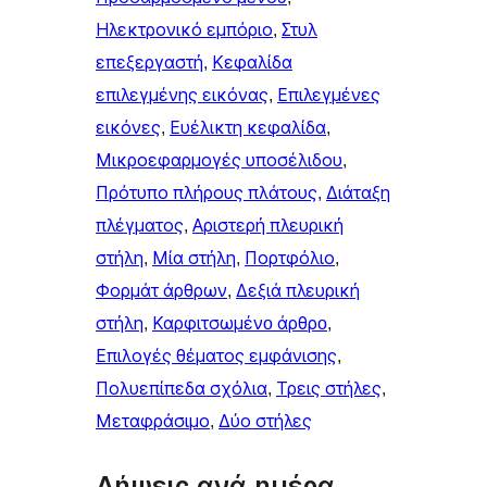
Ηλεκτρονικό εμπόριο
, 
Στυλ
επεξεργαστή
, 
Κεφαλίδα
επιλεγμένης εικόνας
, 
Επιλεγμένες
εικόνες
, 
Ευέλικτη κεφαλίδα
, 
Μικροεφαρμογές υποσέλιδου
, 
Πρότυπο πλήρους πλάτους
, 
Διάταξη
πλέγματος
, 
Αριστερή πλευρική
στήλη
, 
Μία στήλη
, 
Πορτφόλιο
, 
Φορμάτ άρθρων
, 
Δεξιά πλευρική
στήλη
, 
Καρφιτσωμένo άρθρo
, 
Επιλογές θέματος εμφάνισης
, 
Πολυεπίπεδα σχόλια
, 
Τρεις στήλες
, 
Μεταφράσιμο
, 
Δύο στήλες
Λήψεις ανά ημέρα