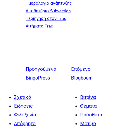
Ημερολόγιο ανάπτυξης
Αποθετήριο Subversion
Περιήγηση στον Trac
Αιτήματα Trac
Προηγούμενα
Επόμενο
BingoPress
Blogboom
Σχετικά
Βιτρίνα
Ειδήσεις
Θέματα
Φιλοξενία
Πρόσθετα
Απόρρητο
Μοτίβα