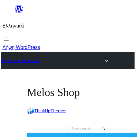
Μετάβαση
στο
Ελληνικά
περιεχόμενο
Λήψη WordPress
Θέματα εμφάνισης
Melos Shop
ThinkUpThemes