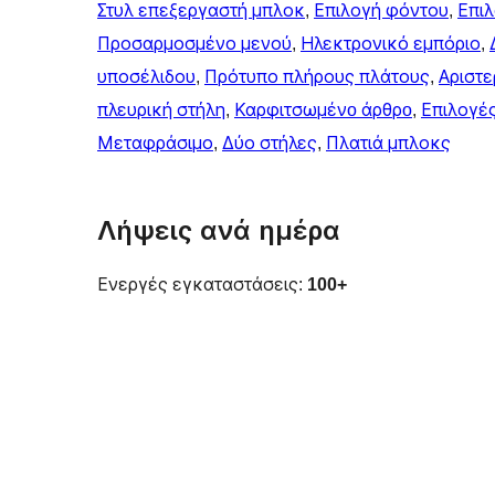
Στυλ επεξεργαστή μπλοκ
, 
Επιλογή φόντου
, 
Επι
Προσαρμοσμένο μενού
, 
Ηλεκτρονικό εμπόριο
, 
υποσέλιδου
, 
Πρότυπο πλήρους πλάτους
, 
Αριστε
πλευρική στήλη
, 
Καρφιτσωμένo άρθρo
, 
Επιλογέ
Μεταφράσιμο
, 
Δύο στήλες
, 
Πλατιά μπλοκς
Λήψεις ανά ημέρα
Ενεργές εγκαταστάσεις:
100+