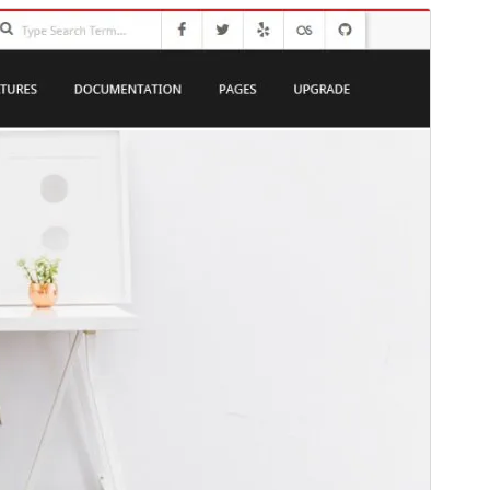
Προεπισκόπηση
Λήψη
Έκδοση
1.12.2
Τελευταία ενημέρωση
09 Ιούν 2026
Ενεργές εγκαταστάσεις
100+
Έκδοση WordPress
6.0
Έκδοση ΡΗΡ
7.4
Αρχική σελίδα θέματος