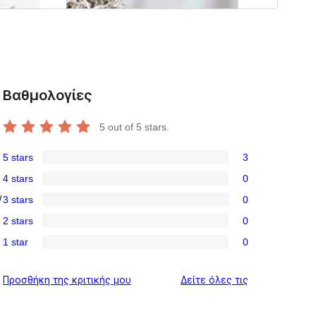
Βαθμολογίες
5
out of 5 stars.
5 stars
3
3
4 stars
0
5-
0
3 stars
0
/
star
4-
0
reviews
2 stars
0
star
3-
0
reviews
1 star
0
star
2-
0
reviews
star
1-
κριτικές
Προσθήκη της κριτικής μου
Δείτε όλες τις
reviews
star
reviews