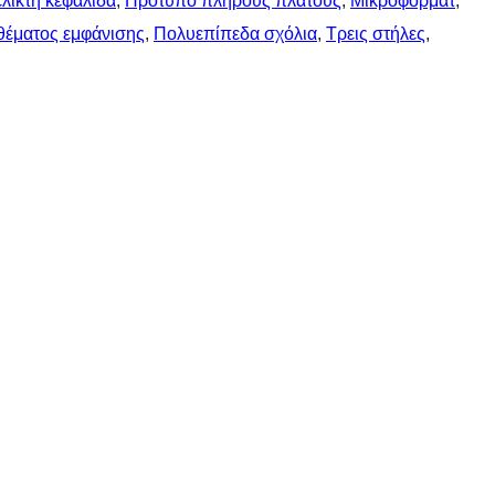
λικτη κεφαλίδα
, 
Πρότυπο πλήρους πλάτους
, 
Μικροφορμάτ
, 
θέματος εμφάνισης
, 
Πολυεπίπεδα σχόλια
, 
Τρεις στήλες
, 