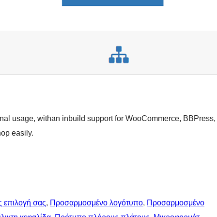
sonal usage, withan inbuild support for WooCommerce, BBPress,
op easily.
ς επιλογή σας
, 
Προσαρμοσμένο λογότυπο
, 
Προσαρμοσμένο