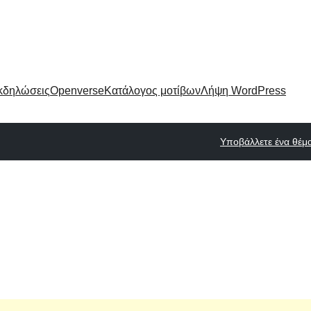
κδηλώσεις
Openverse
Κατάλογος μοτίβων
Λήψη WordPress
Υποβάλλετε ένα θέμ