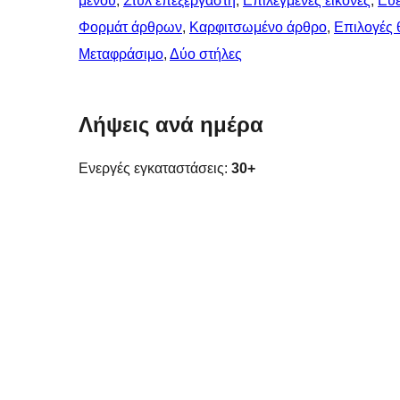
μενού
, 
Στυλ επεξεργαστή
, 
Επιλεγμένες εικόνες
, 
Ευέ
Φορμάτ άρθρων
, 
Καρφιτσωμένo άρθρo
, 
Επιλογές 
Μεταφράσιμο
, 
Δύο στήλες
Λήψεις ανά ημέρα
Ενεργές εγκαταστάσεις:
30+