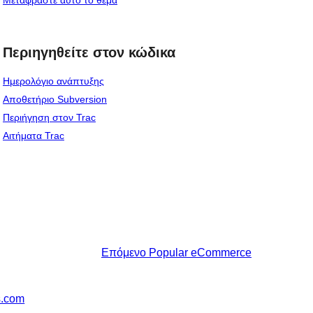
Περιηγηθείτε στον κώδικα
Ημερολόγιο ανάπτυξης
Αποθετήριο Subversion
Περιήγηση στον Trac
Αιτήματα Trac
Επόμενο
Popular eCommerce
s.com