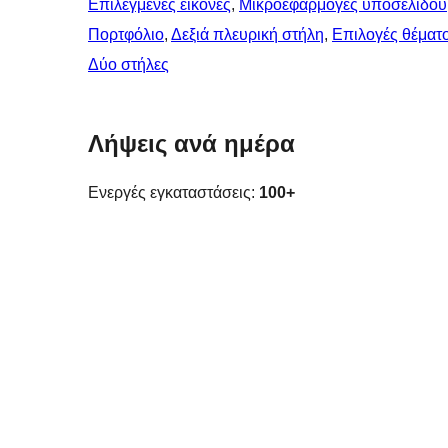
Επιλεγμένες εικόνες
, 
Μικροεφαρμογές υποσέλιδου
Πορτφόλιο
, 
Δεξιά πλευρική στήλη
, 
Επιλογές θέματ
Δύο στήλες
Λήψεις ανά ημέρα
Ενεργές εγκαταστάσεις:
100+