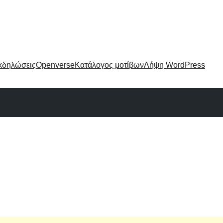
κδηλώσεις
Openverse
Κατάλογος μοτίβων
Λήψη WordPress