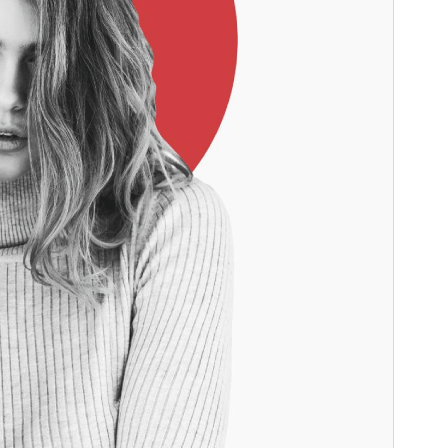
Ενεργές εγκαταστάσεις
100+
Έκδοση WordPress
5.0
Έκδοση ΡΗΡ
5.6
Αρχική σελίδα θέματος