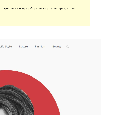
 μπορεί να έχει προβλήματα συμβατότητας όταν
Εμπορικό θέμα
Αυτό το θέμα είναι δωρεάν αλλά προσφέρει
επιπρόσθετες αναβαθμίσεις ή υποστήριξη επί
πληρωμής.
Προεπισκόπηση
Λήψη
Αυτό είναι ένα θυγατρικό θέμα του
Mik
Έκδοση
1.0.1
Τελευταία ενημέρωση
23 Ιούν 2023