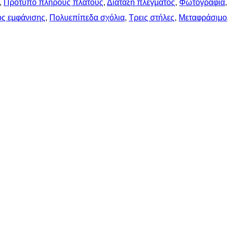
, 
Πρότυπο πλήρους πλάτους
, 
Διάταξη πλέγματος
, 
Φωτογραφία
,
ος εμφάνισης
, 
Πολυεπίπεδα σχόλια
, 
Τρεις στήλες
, 
Μεταφράσιμο