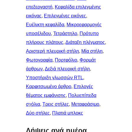
επεξεργαστή
, 
Κεφαλίδα επιλεγμένης
εικόνας
, 
Επιλεγμένες εικόνες
, 
Ευέλικτη κεφαλίδα
, 
Μικροεφαρμογές
υποσέλιδου
, 
Τετράστηλο
, 
Πρότυπο
πλήρους πλάτους
, 
Διάταξη πλέγματος
, 
Αριστερή πλευρική στήλη
, 
Μία στήλη
, 
Φωτογραφία
, 
Πορτφόλιο
, 
Φορμάτ
άρθρων
, 
Δεξιά πλευρική στήλη
, 
Υποστήριξη γλωσσών RTL
, 
Καρφιτσωμένo άρθρo
, 
Επιλογές
θέματος εμφάνισης
, 
Πολυεπίπεδα
σχόλια
, 
Τρεις στήλες
, 
Μεταφράσιμο
, 
Δύο στήλες
, 
Πλατιά μπλοκς
Λήψεις ανά ημέρα