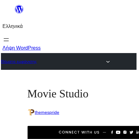
Μετάβαση
στο
Ελληνικά
περιεχόμενο
Λήψη WordPress
Θέματα εμφάνισης
Movie Studio
themespride