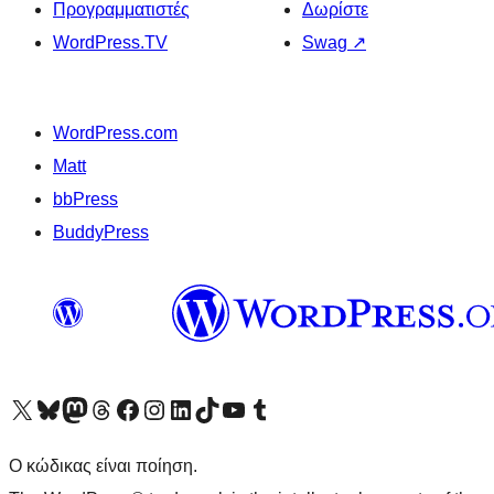
Προγραμματιστές
Δωρίστε
WordPress.TV
Swag
↗
WordPress.com
Matt
bbPress
BuddyPress
Visit our X (formerly Twitter) account
Visit our Bluesky account
Επισκεφθείτε τον λογαριασμό μας στο Mastodon
Visit our Threads account
Επισκεφτείτε τη σελίδα μας στο Facebook
Επισκεφθείτε τον λογαριασμό μας Instagram
Επισκεφθείτε τον λογαριασμό μας LinkedIn
Visit our TikTok account
Visit our YouTube channel
Visit our Tumblr account
Ο κώδικας είναι ποίηση.