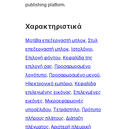
publishing platform.
Χαρακτηριστικά
Μοτίβα επεξεργαστή μπλοκ
, 
Στυλ
επεξεργαστή μπλοκ
, 
Ιστολόγιο
, 
Επιλογή φόντου
, 
Κεφαλίδα της
επιλογή σας
, 
Προσαρμοσμένο
λογότυπο
, 
Προσαρμοσμένο μενού
, 
Ηλεκτρονικό εμπόριο
, 
Κεφαλίδα
επιλεγμένης εικόνας
, 
Επιλεγμένες
εικόνες
, 
Μικροεφαρμογές
υποσέλιδου
, 
Τετράστηλο
, 
Πρότυπο
πλήρους πλάτους
, 
Διάταξη
πλέγματος
, 
Αριστερή πλευρική