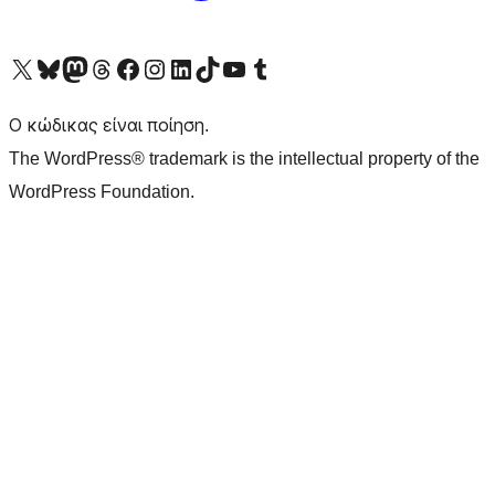
Visit our X (formerly Twitter) account
Visit our Bluesky account
Επισκεφθείτε τον λογαριασμό μας στο Mastodon
Visit our Threads account
Επισκεφτείτε τη σελίδα μας στο Facebook
Επισκεφθείτε τον λογαριασμό μας Instagram
Επισκεφθείτε τον λογαριασμό μας LinkedIn
Visit our TikTok account
Visit our YouTube channel
Visit our Tumblr account
Ο κώδικας είναι ποίηση.
The WordPress® trademark is the intellectual property of the
WordPress Foundation.