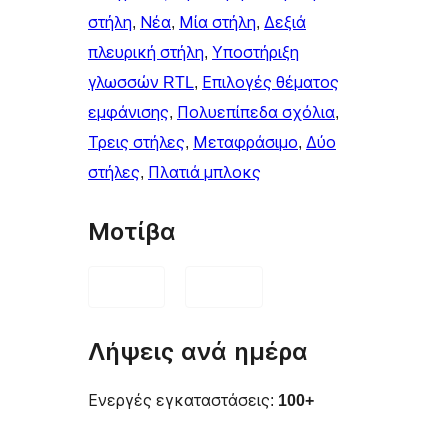
στήλη
, 
Νέα
, 
Μία στήλη
, 
Δεξιά
πλευρική στήλη
, 
Υποστήριξη
γλωσσών RTL
, 
Επιλογές θέματος
εμφάνισης
, 
Πολυεπίπεδα σχόλια
, 
Τρεις στήλες
, 
Μεταφράσιμο
, 
Δύο
στήλες
, 
Πλατιά μπλοκς
Μοτίβα
Λήψεις ανά ημέρα
Ενεργές εγκαταστάσεις:
100+