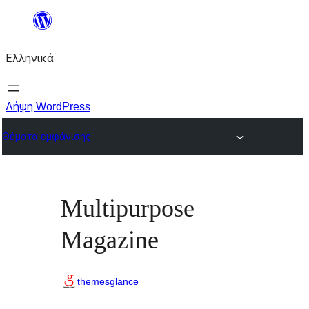
Μετάβαση
στο
Ελληνικά
περιεχόμενο
Λήψη WordPress
Θέματα εμφάνισης
Multipurpose
Magazine
themesglance