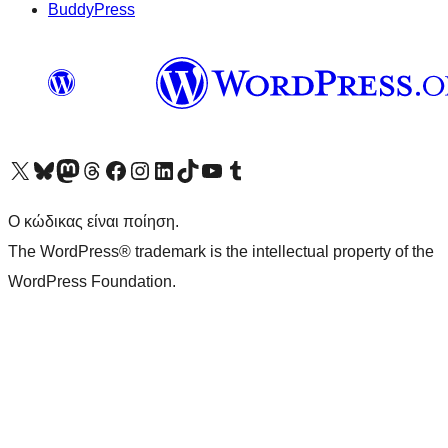
BuddyPress
Visit our X (formerly Twitter) account
Visit our Bluesky account
Επισκεφθείτε τον λογαριασμό μας στο Mastodon
Visit our Threads account
Επισκεφτείτε τη σελίδα μας στο Facebook
Επισκεφθείτε τον λογαριασμό μας Instagram
Επισκεφθείτε τον λογαριασμό μας LinkedIn
Visit our TikTok account
Visit our YouTube channel
Visit our Tumblr account
Ο κώδικας είναι ποίηση.
The WordPress® trademark is the intellectual property of the
WordPress Foundation.