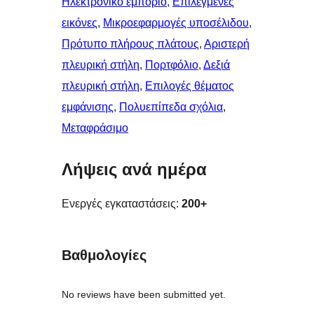
Ηλεκτρονικό εμπόριο
, 
Επιλεγμένες
εικόνες
, 
Μικροεφαρμογές υποσέλιδου
, 
Πρότυπο πλήρους πλάτους
, 
Αριστερή
πλευρική στήλη
, 
Πορτφόλιο
, 
Δεξιά
πλευρική στήλη
, 
Επιλογές θέματος
εμφάνισης
, 
Πολυεπίπεδα σχόλια
, 
Μεταφράσιμο
Λήψεις ανά ημέρα
Ενεργές εγκαταστάσεις:
200+
Βαθμολογίες
No reviews have been submitted yet.