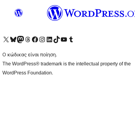
Visit our X (formerly Twitter) account
Visit our Bluesky account
Επισκεφθείτε τον λογαριασμό μας στο Mastodon
Visit our Threads account
Επισκεφτείτε τη σελίδα μας στο Facebook
Επισκεφθείτε τον λογαριασμό μας Instagram
Επισκεφθείτε τον λογαριασμό μας LinkedIn
Visit our TikTok account
Visit our YouTube channel
Visit our Tumblr account
Ο κώδικας είναι ποίηση.
The WordPress® trademark is the intellectual property of the
WordPress Foundation.