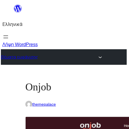
Μετάβαση
στο
Ελληνικά
περιεχόμενο
Λήψη WordPress
Θέματα εμφάνισης
Onjob
themepalace