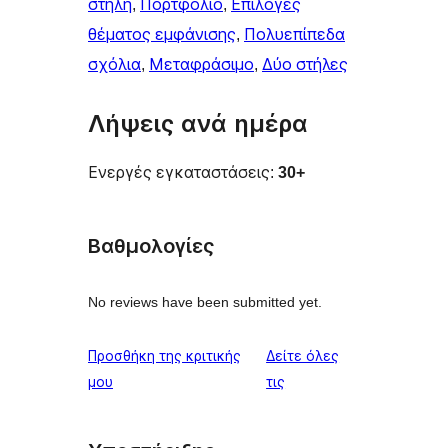
στήλη
, 
Πορτφόλιο
, 
Επιλογές
θέματος εμφάνισης
, 
Πολυεπίπεδα
σχόλια
, 
Μεταφράσιμο
, 
Δύο στήλες
Λήψεις ανά ημέρα
Ενεργές εγκαταστάσεις:
30+
Βαθμολογίες
No reviews have been submitted yet.
Προσθήκη της κριτικής
Δείτε όλες
κριτικές
μου
τις