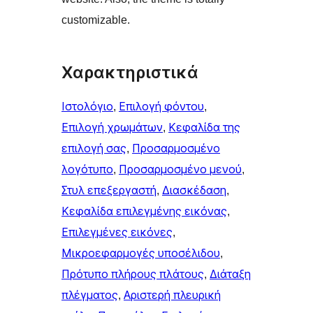
customizable.
Χαρακτηριστικά
Ιστολόγιο
, 
Επιλογή φόντου
, 
Επιλογή χρωμάτων
, 
Κεφαλίδα της
επιλογή σας
, 
Προσαρμοσμένο
λογότυπο
, 
Προσαρμοσμένο μενού
, 
Στυλ επεξεργαστή
, 
Διασκέδαση
, 
Κεφαλίδα επιλεγμένης εικόνας
, 
Επιλεγμένες εικόνες
, 
Μικροεφαρμογές υποσέλιδου
, 
Πρότυπο πλήρους πλάτους
, 
Διάταξη
πλέγματος
, 
Αριστερή πλευρική