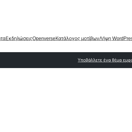
ητα
Εκδηλώσεις
Openverse
Κατάλογος μοτίβων
Λήψη WordPre
Υποβάλλετε ένα θέμα εμφ