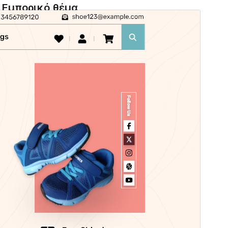
Εμπορικό θέμα
Αυτό το θέμα είναι δωρεάν αλλά προσφέρει
επιπρόσθετες αναβαθμίσεις ή υποστήριξη επί
πληρωμής.
Προεπισκόπηση
Λήψη
Έκδοση
3.3.3
Τελευταία ενημέρωση
15 Ιούλ 2026
Ενεργές εγκαταστάσεις
60+
Έκδοση WordPress
6.1
Έκδοση ΡΗΡ
7.2
Αρχική σελίδα θέματος