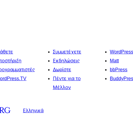
άθετε
Συμμετέχετε
WordPres
ποστήριξη
Εκδηλώσεις
Matt
ρογραμματιστές
Δωρίστε
bbPress
ordPress.TV
Πέντε για το
BuddyPre
Μέλλον
Ελληνικά