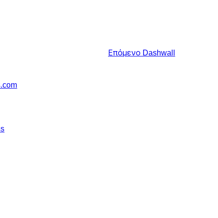
Επόμενο
Dashwall
s.com
ss