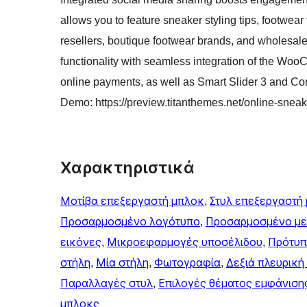
allows you to feature sneaker styling tips, footwear
resellers, boutique footwear brands, and wholesale
functionality with seamless integration of the W
online payments, as well as Smart Slider 3 and Co
Demo: https://preview.titanthemes.net/online-snea
Χαρακτηριστικά
Μοτίβα επεξεργαστή μπλοκ
, 
Στυλ επεξεργαστή
Προσαρμοσμένο λογότυπο
, 
Προσαρμοσμένο μ
εικόνες
, 
Μικροεφαρμογές υποσέλιδου
, 
Πρότυπ
στήλη
, 
Μία στήλη
, 
Φωτογραφία
, 
Δεξιά πλευρική
Παραλλαγές στυλ
, 
Επιλογές θέματος εμφάνιση
μπλοκς