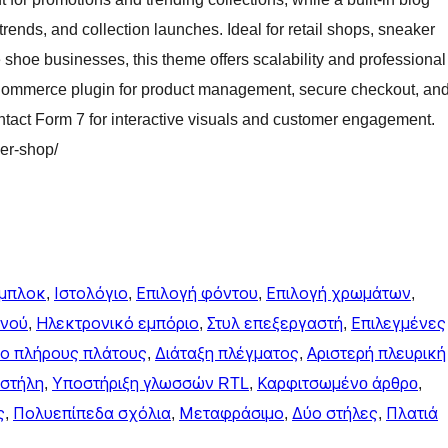
 trends, and collection launches. Ideal for retail shops, sneaker
 shoe businesses, this theme offers scalability and professional
ooCommerce plugin for product management, secure checkout, an
ntact Form 7 for interactive visuals and customer engagement.
ker-shop/
 μπλοκ
, 
Ιστολόγιο
, 
Επιλογή φόντου
, 
Επιλογή χρωμάτων
, 
ενού
, 
Ηλεκτρονικό εμπόριο
, 
Στυλ επεξεργαστή
, 
Επιλεγμένες
ο πλήρους πλάτους
, 
Διάταξη πλέγματος
, 
Αριστερή πλευρική
 στήλη
, 
Υποστήριξη γλωσσών RTL
, 
Καρφιτσωμένo άρθρo
, 
ς
, 
Πολυεπίπεδα σχόλια
, 
Μεταφράσιμο
, 
Δύο στήλες
, 
Πλατιά