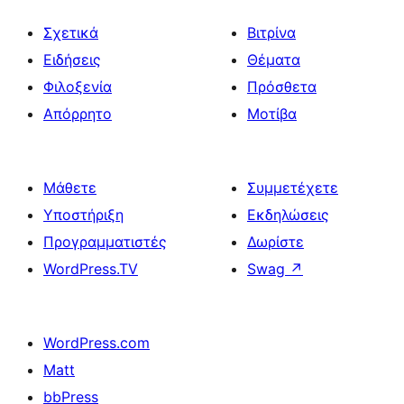
Σχετικά
Βιτρίνα
Ειδήσεις
Θέματα
Φιλοξενία
Πρόσθετα
Απόρρητο
Μοτίβα
Μάθετε
Συμμετέχετε
Υποστήριξη
Εκδηλώσεις
Προγραμματιστές
Δωρίστε
WordPress.TV
Swag
↗
WordPress.com
Matt
bbPress