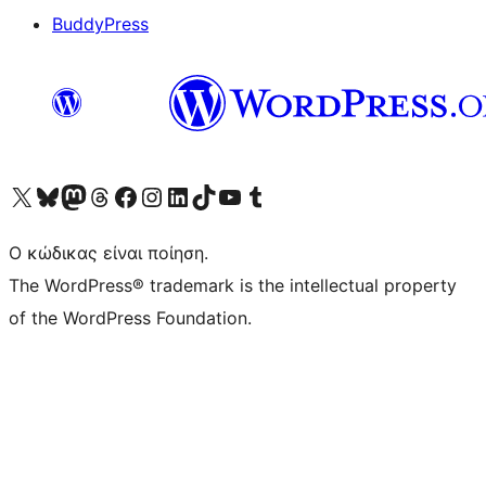
BuddyPress
Visit our X (formerly Twitter) account
Visit our Bluesky account
Επισκεφθείτε τον λογαριασμό μας στο Mastodon
Visit our Threads account
Επισκεφτείτε τη σελίδα μας στο Facebook
Επισκεφθείτε τον λογαριασμό μας Instagram
Επισκεφθείτε τον λογαριασμό μας LinkedIn
Visit our TikTok account
Visit our YouTube channel
Visit our Tumblr account
Ο κώδικας είναι ποίηση.
The WordPress® trademark is the intellectual property
of the WordPress Foundation.