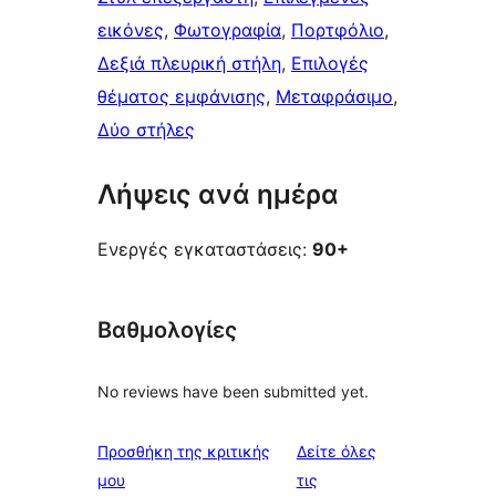
εικόνες
, 
Φωτογραφία
, 
Πορτφόλιο
, 
Δεξιά πλευρική στήλη
, 
Επιλογές
θέματος εμφάνισης
, 
Μεταφράσιμο
, 
Δύο στήλες
Λήψεις ανά ημέρα
Ενεργές εγκαταστάσεις:
90+
Βαθμολογίες
No reviews have been submitted yet.
Προσθήκη της κριτικής
Δείτε όλες
κριτικές
μου
τις