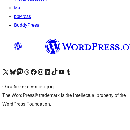
Matt
bbPress
BuddyPress
Visit our X (formerly Twitter) account
Visit our Bluesky account
Επισκεφθείτε τον λογαριασμό μας στο Mastodon
Visit our Threads account
Επισκεφτείτε τη σελίδα μας στο Facebook
Επισκεφθείτε τον λογαριασμό μας Instagram
Επισκεφθείτε τον λογαριασμό μας LinkedIn
Visit our TikTok account
Visit our YouTube channel
Visit our Tumblr account
Ο κώδικας είναι ποίηση.
The WordPress® trademark is the intellectual property of the
WordPress Foundation.