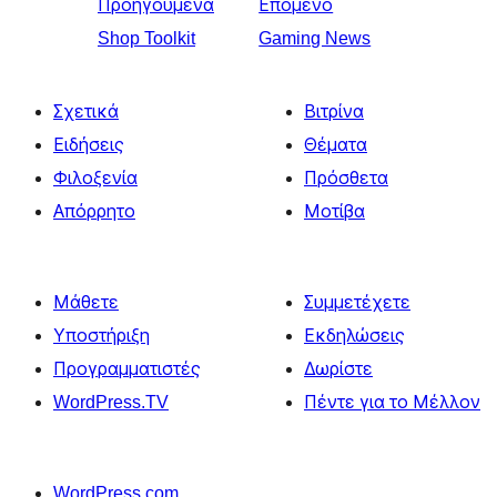
Προηγούμενα
Επόμενο
Shop Toolkit
Gaming News
Σχετικά
Βιτρίνα
Ειδήσεις
Θέματα
Φιλοξενία
Πρόσθετα
Απόρρητο
Μοτίβα
Μάθετε
Συμμετέχετε
Υποστήριξη
Εκδηλώσεις
Προγραμματιστές
Δωρίστε
WordPress.TV
Πέντε για το Μέλλον
WordPress.com