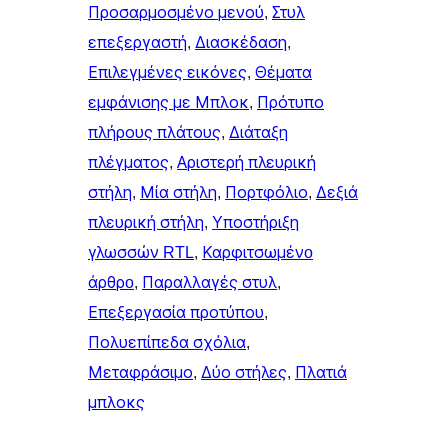
Προσαρμοσμένο μενού
, 
Στυλ
επεξεργαστή
, 
Διασκέδαση
, 
Επιλεγμένες εικόνες
, 
Θέματα
εμφάνισης με Μπλοκ
, 
Πρότυπο
πλήρους πλάτους
, 
Διάταξη
πλέγματος
, 
Αριστερή πλευρική
στήλη
, 
Μία στήλη
, 
Πορτφόλιο
, 
Δεξιά
πλευρική στήλη
, 
Υποστήριξη
γλωσσών RTL
, 
Καρφιτσωμένo
άρθρo
, 
Παραλλαγές στυλ
, 
Επεξεργασία προτύπου
, 
Πολυεπίπεδα σχόλια
, 
Μεταφράσιμο
, 
Δύο στήλες
, 
Πλατιά
μπλοκς