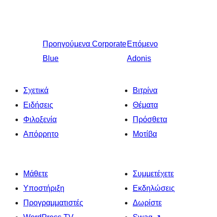
Προηγούμενα
Corporate
Επόμενο
Blue
Adonis
Σχετικά
Βιτρίνα
Ειδήσεις
Θέματα
Φιλοξενία
Πρόσθετα
Απόρρητο
Μοτίβα
Μάθετε
Συμμετέχετε
Υποστήριξη
Εκδηλώσεις
Προγραμματιστές
Δωρίστε