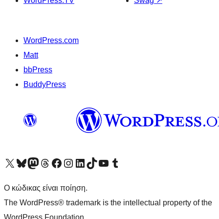
WordPress.TV
Swag
↗
WordPress.com
Matt
bbPress
BuddyPress
Visit our X (formerly Twitter) account
Visit our Bluesky account
Επισκεφθείτε τον λογαριασμό μας στο Mastodon
Visit our Threads account
Επισκεφτείτε τη σελίδα μας στο Facebook
Επισκεφθείτε τον λογαριασμό μας Instagram
Επισκεφθείτε τον λογαριασμό μας LinkedIn
Visit our TikTok account
Visit our YouTube channel
Visit our Tumblr account
Ο κώδικας είναι ποίηση.
The WordPress® trademark is the intellectual property of the
WordPress Foundation.