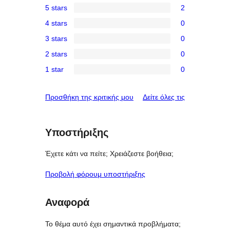
5 stars
2
2
4 stars
0
5-
0
3 stars
0
star
4-
0
reviews
2 stars
0
star
3-
0
reviews
1 star
0
star
2-
0
reviews
star
1-
κριτικές
Προσθήκη της κριτικής μου
Δείτε όλες τις
reviews
star
reviews
Υποστήριξης
Έχετε κάτι να πείτε; Χρειάζεστε βοήθεια;
Προβολή φόρουμ υποστήριξης
Αναφορά
Το θέμα αυτό έχει σημαντικά προβλήματα;