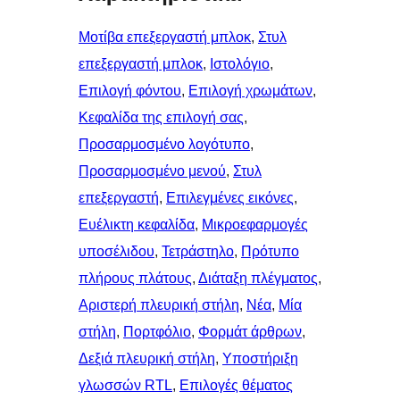
Μοτίβα επεξεργαστή μπλοκ
, 
Στυλ
επεξεργαστή μπλοκ
, 
Ιστολόγιο
, 
Επιλογή φόντου
, 
Επιλογή χρωμάτων
, 
Κεφαλίδα της επιλογή σας
, 
Προσαρμοσμένο λογότυπο
, 
Προσαρμοσμένο μενού
, 
Στυλ
επεξεργαστή
, 
Επιλεγμένες εικόνες
, 
Ευέλικτη κεφαλίδα
, 
Μικροεφαρμογές
υποσέλιδου
, 
Τετράστηλο
, 
Πρότυπο
πλήρους πλάτους
, 
Διάταξη πλέγματος
, 
Αριστερή πλευρική στήλη
, 
Νέα
, 
Μία
στήλη
, 
Πορτφόλιο
, 
Φορμάτ άρθρων
, 
Δεξιά πλευρική στήλη
, 
Υποστήριξη
γλωσσών RTL
, 
Επιλογές θέματος