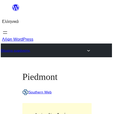
Μετάβαση
στο
Ελληνικά
περιεχόμενο
Λήψη WordPress
Θέματα εμφάνισης
Piedmont
Southern Web