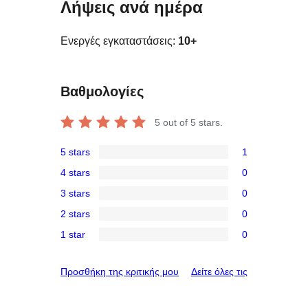
Λήψεις ανά ημέρα
Ενεργές εγκαταστάσεις:
10+
Βαθμολογίες
5
out of 5 stars.
5 stars
1
1
4 stars
0
5-
0
3 stars
0
star
4-
0
review
2 stars
0
star
3-
0
reviews
1 star
0
star
2-
0
reviews
star
1-
κριτικές
Προσθήκη της κριτικής μου
Δείτε όλες τις
reviews
star
reviews