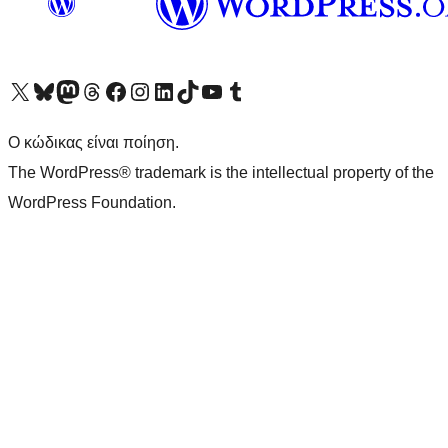
Visit our X (formerly Twitter) account
Visit our Bluesky account
Επισκεφθείτε τον λογαριασμό μας στο Mastodon
Visit our Threads account
Επισκεφτείτε τη σελίδα μας στο Facebook
Επισκεφθείτε τον λογαριασμό μας Instagram
Επισκεφθείτε τον λογαριασμό μας LinkedIn
Visit our TikTok account
Visit our YouTube channel
Visit our Tumblr account
Ο κώδικας είναι ποίηση.
The WordPress® trademark is the intellectual property of the
WordPress Foundation.