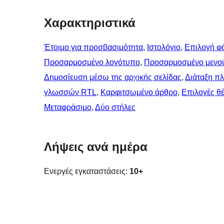
Χαρακτηριστικά
Έτοιμο για προσβασιμότητα
, 
Ιστολόγιο
, 
Επιλογή φ
Προσαρμοσμένο λογότυπο
, 
Προσαρμοσμένο μενο
Δημοσίευση μέσω της αρχικής σελίδας
, 
Διάταξη π
γλωσσών RTL
, 
Καρφιτσωμένo άρθρo
, 
Επιλογές θ
Μεταφράσιμο
, 
Δύο στήλες
Λήψεις ανά ημέρα
Ενεργές εγκαταστάσεις:
10+