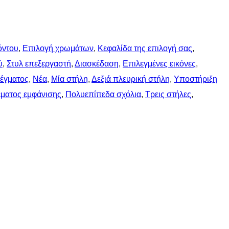
όντου
, 
Επιλογή χρωμάτων
, 
Κεφαλίδα της επιλογή σας
, 
ύ
, 
Στυλ επεξεργαστή
, 
Διασκέδαση
, 
Επιλεγμένες εικόνες
, 
λέγματος
, 
Νέα
, 
Μία στήλη
, 
Δεξιά πλευρική στήλη
, 
Υποστήριξη
έματος εμφάνισης
, 
Πολυεπίπεδα σχόλια
, 
Τρεις στήλες
, 