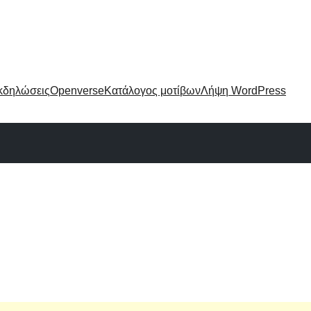
κδηλώσεις
Openverse
Κατάλογος μοτίβων
Λήψη WordPress