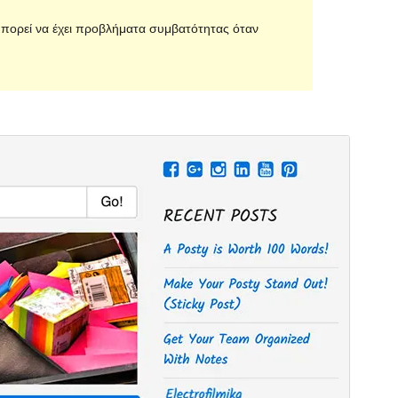
 μπορεί να έχει προβλήματα συμβατότητας όταν
Προεπισκόπηση
Λήψη
Έκδοση
1.0.9
Τελευταία ενημέρωση
29 Ιούν 2017
Ενεργές εγκαταστάσεις
10+
Έκδοση WordPress
3.4
Αρχική σελίδα θέματος