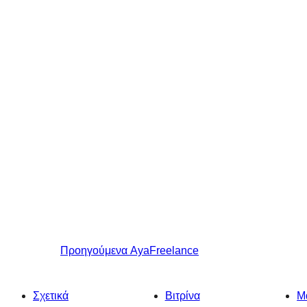
Προηγούμενα
AyaFreelance
Σχετικά
Βιτρίνα
Μ