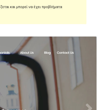
ίζεται και μπορεί να έχει προβλήματα
Προεπισκόπηση
Λήψη
Έκδοση
1.2.13
Τελευταία ενημέρωση
18 Απρ 2019
Ενεργές εγκαταστάσεις
80+
Έκδοση WordPress
4.0
Αρχική σελίδα θέματος