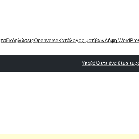
ητα
Εκδηλώσεις
Openverse
Κατάλογος μοτίβων
Λήψη WordPre
Υποβάλλετε ένα θέμα εμφ