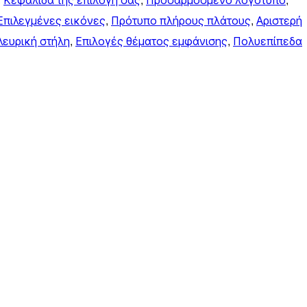
, 
Κεφαλίδα της επιλογή σας
, 
Προσαρμοσμένο λογότυπο
, 
Επιλεγμένες εικόνες
, 
Πρότυπο πλήρους πλάτους
, 
Αριστερή
λευρική στήλη
, 
Επιλογές θέματος εμφάνισης
, 
Πολυεπίπεδα