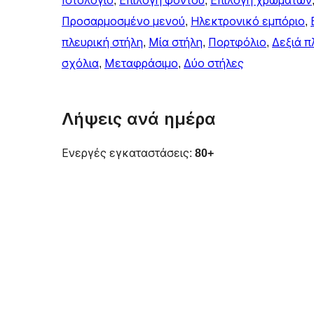
Ιστολόγιο
, 
Επιλογή φόντου
, 
Επιλογή χρωμάτων
Προσαρμοσμένο μενού
, 
Ηλεκτρονικό εμπόριο
, 
πλευρική στήλη
, 
Μία στήλη
, 
Πορτφόλιο
, 
Δεξιά π
σχόλια
, 
Μεταφράσιμο
, 
Δύο στήλες
Λήψεις ανά ημέρα
Ενεργές εγκαταστάσεις:
80+