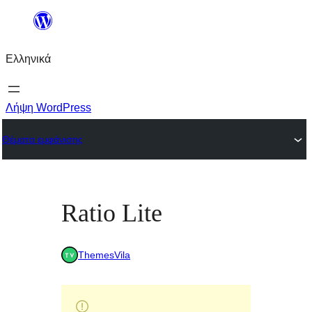
Μετάβαση
στο
Ελληνικά
περιεχόμενο
Λήψη WordPress
Θέματα εμφάνισης
Ratio Lite
ThemesVila