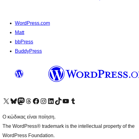
WordPress.com
Matt
bbPress
BuddyPress
Visit our X (formerly Twitter) account
Visit our Bluesky account
Επισκεφθείτε τον λογαριασμό μας στο Mastodon
Visit our Threads account
Επισκεφτείτε τη σελίδα μας στο Facebook
Επισκεφθείτε τον λογαριασμό μας Instagram
Επισκεφθείτε τον λογαριασμό μας LinkedIn
Visit our TikTok account
Visit our YouTube channel
Visit our Tumblr account
Ο κώδικας είναι ποίηση.
The WordPress® trademark is the intellectual property of the
WordPress Foundation.