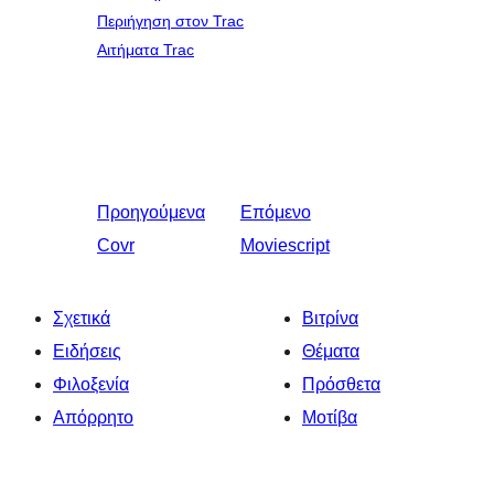
Περιήγηση στον Trac
Αιτήματα Trac
Προηγούμενα
Επόμενο
Covr
Moviescript
Σχετικά
Βιτρίνα
Ειδήσεις
Θέματα
Φιλοξενία
Πρόσθετα
Απόρρητο
Μοτίβα