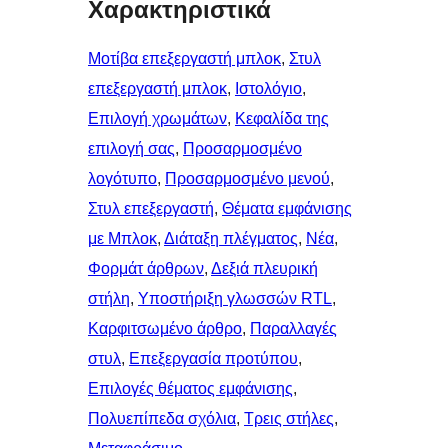
Χαρακτηριστικά
Μοτίβα επεξεργαστή μπλοκ
, 
Στυλ
επεξεργαστή μπλοκ
, 
Ιστολόγιο
, 
Επιλογή χρωμάτων
, 
Κεφαλίδα της
επιλογή σας
, 
Προσαρμοσμένο
λογότυπο
, 
Προσαρμοσμένο μενού
, 
Στυλ επεξεργαστή
, 
Θέματα εμφάνισης
με Μπλοκ
, 
Διάταξη πλέγματος
, 
Νέα
, 
Φορμάτ άρθρων
, 
Δεξιά πλευρική
στήλη
, 
Υποστήριξη γλωσσών RTL
, 
Καρφιτσωμένo άρθρo
, 
Παραλλαγές
στυλ
, 
Επεξεργασία προτύπου
, 
Επιλογές θέματος εμφάνισης
, 
Πολυεπίπεδα σχόλια
, 
Τρεις στήλες
, 