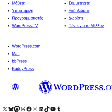
Μάθετε
Συμμετέχετε
Υποστήριξη
Εκδηλώσεις
Προγραμματιστές
Δωρίστε
WordPress.TV
Πέντε για το Μέλλον
WordPress.com
Matt
bbPress
BuddyPress
Visit our X (formerly Twitter) account
Visit our Bluesky account
Επισκεφθείτε τον λογαριασμό μας στο Mastodon
Visit our Threads account
Επισκεφτείτε τη σελίδα μας στο Facebook
Επισκεφθείτε τον λογαριασμό μας Instagram
Επισκεφθείτε τον λογαριασμό μας LinkedIn
Visit our TikTok account
Visit our YouTube channel
Visit our Tumblr account