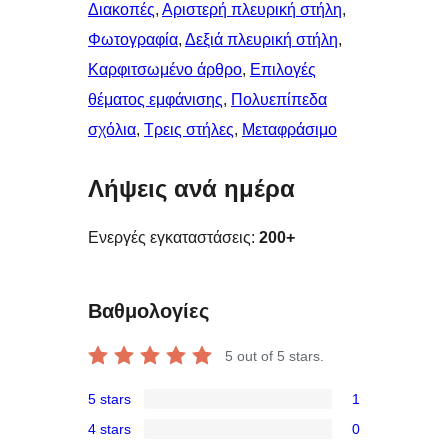
Διακοπές
, 
Αριστερή πλευρική στήλη
, 
Φωτογραφία
, 
Δεξιά πλευρική στήλη
, 
Καρφιτσωμένo άρθρo
, 
Επιλογές
θέματος εμφάνισης
, 
Πολυεπίπεδα
σχόλια
, 
Τρεις στήλες
, 
Μεταφράσιμο
Λήψεις ανά ημέρα
Ενεργές εγκαταστάσεις:
200+
Βαθμολογίες
5
out of 5 stars.
5 stars
1
1
4 stars
0
5-
0