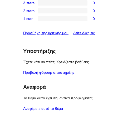
3 stars
0
star
4-
0
review
2 stars
0
star
3-
0
reviews
1 star
0
star
2-
0
reviews
star
1-
κριτικές
Προσθήκη της κριτικής μου
Δείτε όλες τις
reviews
star
reviews
Υποστήριξης
Έχετε κάτι να πείτε; Χρειάζεστε βοήθεια;
Προβολή φόρουμ υποστήριξης
Αναφορά
Το θέμα αυτό έχει σημαντικά προβλήματα;
Αναφέρετε αυτό το θέμα