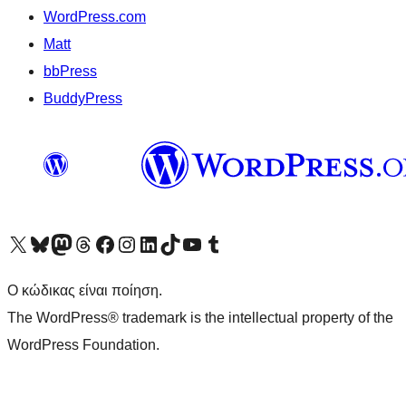
WordPress.com
Matt
bbPress
BuddyPress
Visit our X (formerly Twitter) account
Visit our Bluesky account
Επισκεφθείτε τον λογαριασμό μας στο Mastodon
Visit our Threads account
Επισκεφτείτε τη σελίδα μας στο Facebook
Επισκεφθείτε τον λογαριασμό μας Instagram
Επισκεφθείτε τον λογαριασμό μας LinkedIn
Visit our TikTok account
Visit our YouTube channel
Visit our Tumblr account
Ο κώδικας είναι ποίηση.
The WordPress® trademark is the intellectual property of the
WordPress Foundation.