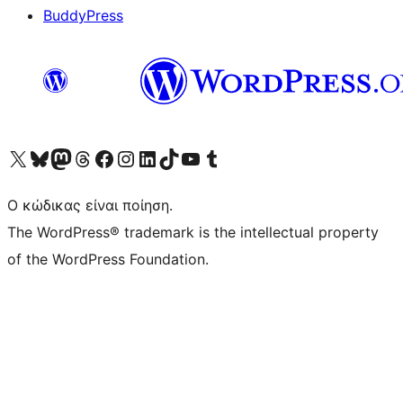
BuddyPress
Visit our X (formerly Twitter) account
Visit our Bluesky account
Επισκεφθείτε τον λογαριασμό μας στο Mastodon
Visit our Threads account
Επισκεφτείτε τη σελίδα μας στο Facebook
Επισκεφθείτε τον λογαριασμό μας Instagram
Επισκεφθείτε τον λογαριασμό μας LinkedIn
Visit our TikTok account
Visit our YouTube channel
Visit our Tumblr account
Ο κώδικας είναι ποίηση.
The WordPress® trademark is the intellectual property
of the WordPress Foundation.