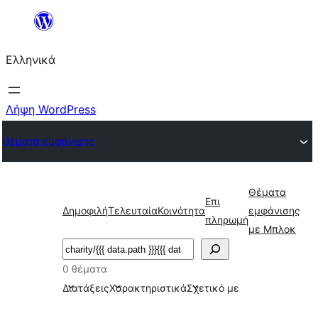
Μετάβαση
στο
Ελληνικά
περιεχόμενο
Λήψη WordPress
Θέματα εμφάνισης
Θέματα
Επι
Δημοφιλή
Τελευταία
Κοινότητα
εμφάνισης
πληρωμή
με Μπλοκ
Αναζήτηση
0 θέματα
Διατάξεις
Χαρακτηριστικά
Σχετικό με