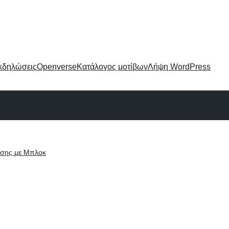
κδηλώσεις
Openverse
Κατάλογος μοτίβων
Λήψη WordPress
ισης με Μπλοκ