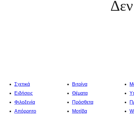
Δεν
Σχετικά
Βιτρίνα
Μ
Ειδήσεις
Θέματα
Υ
Φιλοξενία
Πρόσθετα
Π
Απόρρητο
Μοτίβα
W