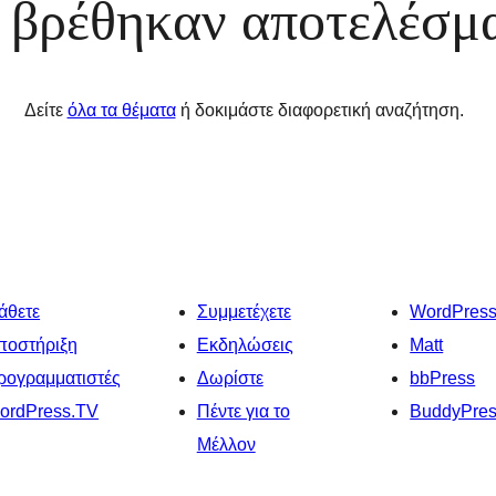
 βρέθηκαν αποτελέσμ
Δείτε
όλα τα θέματα
ή δοκιμάστε διαφορετική αναζήτηση.
άθετε
Συμμετέχετε
WordPres
ποστήριξη
Εκδηλώσεις
Matt
ρογραμματιστές
Δωρίστε
bbPress
ordPress.TV
Πέντε για το
BuddyPre
Μέλλον