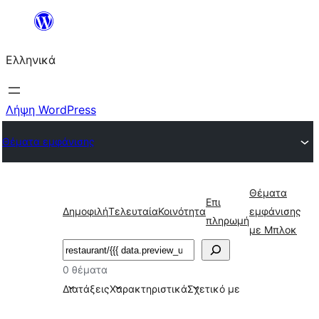
Μετάβαση
στο
Ελληνικά
περιεχόμενο
Λήψη WordPress
Θέματα εμφάνισης
Θέματα
Επι
Δημοφιλή
Τελευταία
Κοινότητα
εμφάνισης
πληρωμή
με Μπλοκ
Αναζήτηση
0 θέματα
Διατάξεις
Χαρακτηριστικά
Σχετικό με