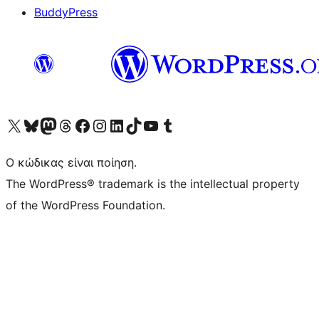
BuddyPress
Visit our X (formerly Twitter) account
Visit our Bluesky account
Επισκεφθείτε τον λογαριασμό μας στο Mastodon
Visit our Threads account
Επισκεφτείτε τη σελίδα μας στο Facebook
Επισκεφθείτε τον λογαριασμό μας Instagram
Επισκεφθείτε τον λογαριασμό μας LinkedIn
Visit our TikTok account
Visit our YouTube channel
Visit our Tumblr account
Ο κώδικας είναι ποίηση.
The WordPress® trademark is the intellectual property
of the WordPress Foundation.