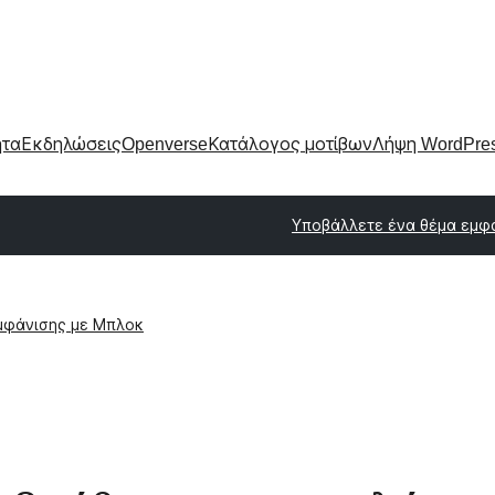
ητα
Εκδηλώσεις
Openverse
Κατάλογος μοτίβων
Λήψη WordPre
Υποβάλλετε ένα θέμα εμφ
μφάνισης με Μπλοκ