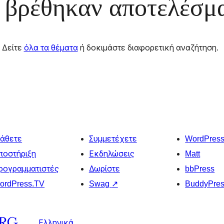
 βρέθηκαν αποτελέσμ
Δείτε
όλα τα θέματα
ή δοκιμάστε διαφορετική αναζήτηση.
άθετε
Συμμετέχετε
WordPres
ποστήριξη
Εκδηλώσεις
Matt
ρογραμματιστές
Δωρίστε
bbPress
ordPress.TV
Swag
↗
BuddyPre
Ελληνικά