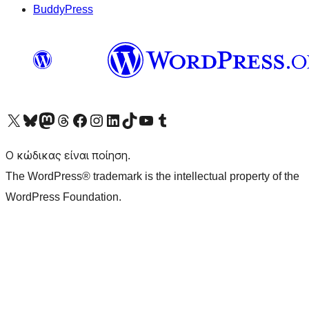
BuddyPress
Visit our X (formerly Twitter) account
Visit our Bluesky account
Επισκεφθείτε τον λογαριασμό μας στο Mastodon
Visit our Threads account
Επισκεφτείτε τη σελίδα μας στο Facebook
Επισκεφθείτε τον λογαριασμό μας Instagram
Επισκεφθείτε τον λογαριασμό μας LinkedIn
Visit our TikTok account
Visit our YouTube channel
Visit our Tumblr account
Ο κώδικας είναι ποίηση.
The WordPress® trademark is the intellectual property of the
WordPress Foundation.