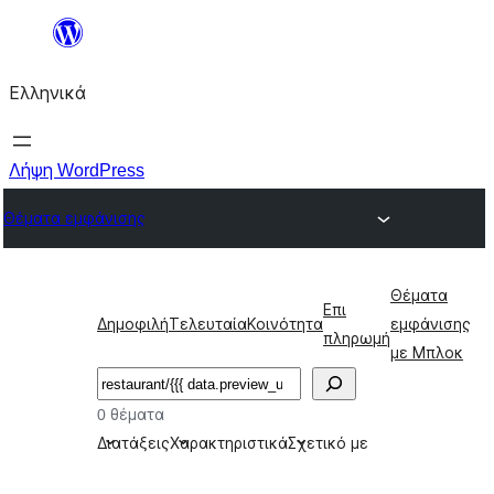
Μετάβαση
στο
Ελληνικά
περιεχόμενο
Λήψη WordPress
Θέματα εμφάνισης
Θέματα
Επι
Δημοφιλή
Τελευταία
Κοινότητα
εμφάνισης
πληρωμή
με Μπλοκ
Αναζήτηση
0 θέματα
Διατάξεις
Χαρακτηριστικά
Σχετικό με