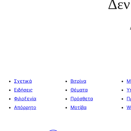
Δεν
Σχετικά
Βιτρίνα
Μ
Ειδήσεις
Θέματα
Υ
Φιλοξενία
Πρόσθετα
Π
Απόρρητο
Μοτίβα
W