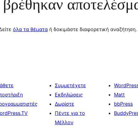
 βρέθηκαν αποτελέσμ
Δείτε
όλα τα θέματα
ή δοκιμάστε διαφορετική αναζήτηση.
άθετε
Συμμετέχετε
WordPres
ποστήριξη
Εκδηλώσεις
Matt
ρογραμματιστές
Δωρίστε
bbPress
ordPress.TV
Πέντε για το
BuddyPre
Μέλλον