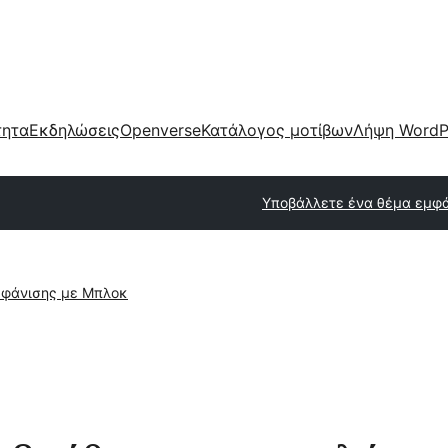
τητα
Εκδηλώσεις
Openverse
Κατάλογος μοτίβων
Λήψη WordP
Υποβάλλετε ένα θέμα εμφ
φάνισης με Μπλοκ