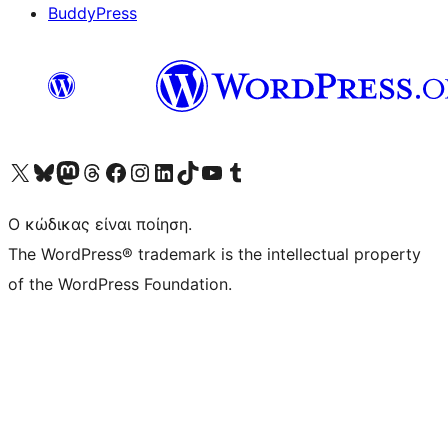
BuddyPress
Visit our X (formerly Twitter) account
Visit our Bluesky account
Επισκεφθείτε τον λογαριασμό μας στο Mastodon
Visit our Threads account
Επισκεφτείτε τη σελίδα μας στο Facebook
Επισκεφθείτε τον λογαριασμό μας Instagram
Επισκεφθείτε τον λογαριασμό μας LinkedIn
Visit our TikTok account
Visit our YouTube channel
Visit our Tumblr account
Ο κώδικας είναι ποίηση.
The WordPress® trademark is the intellectual property
of the WordPress Foundation.