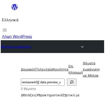
Μετάβαση
στο
Ελληνικά
περιεχόμενο
Λήψη WordPress
Θέματα εμφάνισης
Θέματα
Επι
Δημοφιλή
Τελευταία
Κοινότητα
εμφάνισης
πληρωμή
με Μπλοκ
Αναζήτηση
0 θέματα
Διατάξεις
Χαρακτηριστικά
Σχετικό με