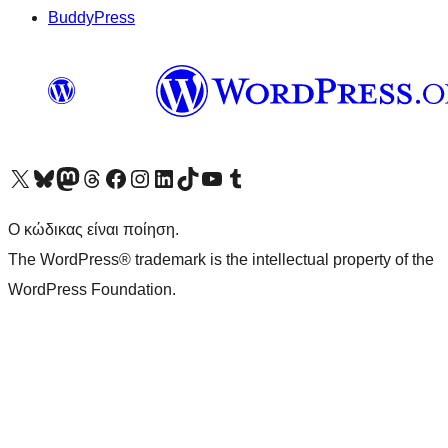
BuddyPress
Visit our X (formerly Twitter) account
Visit our Bluesky account
Επισκεφθείτε τον λογαριασμό μας στο Mastodon
Visit our Threads account
Επισκεφτείτε τη σελίδα μας στο Facebook
Επισκεφθείτε τον λογαριασμό μας Instagram
Επισκεφθείτε τον λογαριασμό μας LinkedIn
Visit our TikTok account
Visit our YouTube channel
Visit our Tumblr account
Ο κώδικας είναι ποίηση.
The WordPress® trademark is the intellectual property of the
WordPress Foundation.