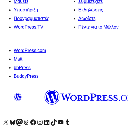
Μάθετε
Συμμετέχετε
Υποστήριξη
Εκδηλώσεις
Προγραμματιστές
Δωρίστε
WordPress.TV
Πέντε για το Μέλλον
WordPress.com
Matt
bbPress
BuddyPress
Visit our X (formerly Twitter) account
Visit our Bluesky account
Επισκεφθείτε τον λογαριασμό μας στο Mastodon
Visit our Threads account
Επισκεφτείτε τη σελίδα μας στο Facebook
Επισκεφθείτε τον λογαριασμό μας Instagram
Επισκεφθείτε τον λογαριασμό μας LinkedIn
Visit our TikTok account
Visit our YouTube channel
Visit our Tumblr account