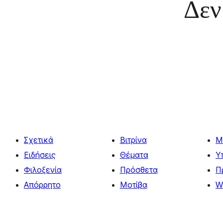
Δεν
Σχετικά
Βιτρίνα
Μ
Ειδήσεις
Θέματα
Υ
Φιλοξενία
Πρόσθετα
Π
Απόρρητο
Μοτίβα
W