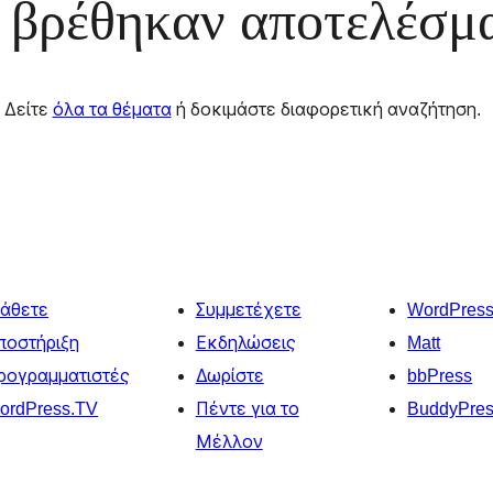
 βρέθηκαν αποτελέσμ
Δείτε
όλα τα θέματα
ή δοκιμάστε διαφορετική αναζήτηση.
άθετε
Συμμετέχετε
WordPres
ποστήριξη
Εκδηλώσεις
Matt
ρογραμματιστές
Δωρίστε
bbPress
ordPress.TV
Πέντε για το
BuddyPre
Μέλλον