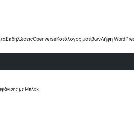
ητα
Εκδηλώσεις
Openverse
Κατάλογος μοτίβων
Λήψη WordPre
μφάνισης με Μπλοκ