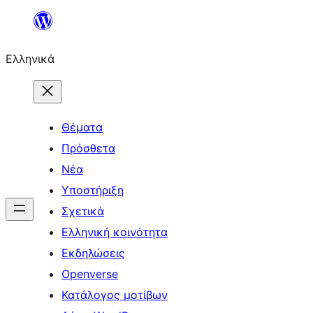
Μετάβαση
στο
Ελληνικά
περιεχόμενο
Θέματα
Πρόσθετα
Νέα
Υποστήριξη
Σχετικά
Ελληνική κοινότητα
Εκδηλώσεις
Openverse
Κατάλογος μοτίβων