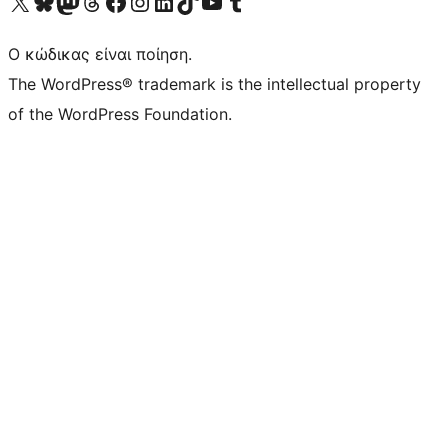
Visit our X (formerly Twitter) account
Visit our Bluesky account
Επισκεφθείτε τον λογαριασμό μας στο Mastodon
Visit our Threads account
Επισκεφτείτε τη σελίδα μας στο Facebook
Επισκεφθείτε τον λογαριασμό μας Instagram
Επισκεφθείτε τον λογαριασμό μας LinkedIn
Visit our TikTok account
Visit our YouTube channel
Visit our Tumblr account
Ο κώδικας είναι ποίηση.
The WordPress® trademark is the intellectual property
of the WordPress Foundation.