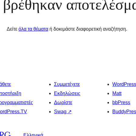
 βρέθηκαν αποτελέσμ
Δείτε
όλα τα θέματα
ή δοκιμάστε διαφορετική αναζήτηση.
άθετε
Συμμετέχετε
WordPres
ποστήριξη
Εκδηλώσεις
Matt
ρογραμματιστές
Δωρίστε
bbPress
ordPress.TV
Swag
↗
BuddyPre
Ελληνικά