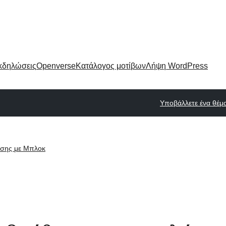
κδηλώσεις
Openverse
Κατάλογος μοτίβων
Λήψη WordPress
Υποβάλλετε ένα θέμ
ισης με Μπλοκ