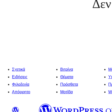
Δεν
Σχετικά
Βιτρίνα
Μ
Ειδήσεις
Θέματα
Υ
Φιλοξενία
Πρόσθετα
Π
Απόρρητο
Μοτίβα
W