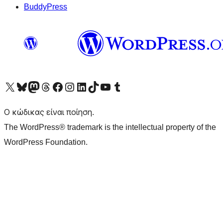
BuddyPress
Visit our X (formerly Twitter) account
Visit our Bluesky account
Επισκεφθείτε τον λογαριασμό μας στο Mastodon
Visit our Threads account
Επισκεφτείτε τη σελίδα μας στο Facebook
Επισκεφθείτε τον λογαριασμό μας Instagram
Επισκεφθείτε τον λογαριασμό μας LinkedIn
Visit our TikTok account
Visit our YouTube channel
Visit our Tumblr account
Ο κώδικας είναι ποίηση.
The WordPress® trademark is the intellectual property of the
WordPress Foundation.