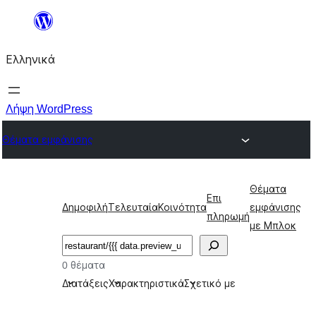
Μετάβαση
στο
Ελληνικά
περιεχόμενο
Λήψη WordPress
Θέματα εμφάνισης
Θέματα
Επι
Δημοφιλή
Τελευταία
Κοινότητα
εμφάνισης
πληρωμή
με Μπλοκ
Αναζήτηση
0 θέματα
Διατάξεις
Χαρακτηριστικά
Σχετικό με