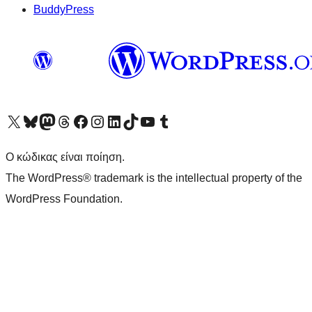
BuddyPress
Visit our X (formerly Twitter) account
Visit our Bluesky account
Επισκεφθείτε τον λογαριασμό μας στο Mastodon
Visit our Threads account
Επισκεφτείτε τη σελίδα μας στο Facebook
Επισκεφθείτε τον λογαριασμό μας Instagram
Επισκεφθείτε τον λογαριασμό μας LinkedIn
Visit our TikTok account
Visit our YouTube channel
Visit our Tumblr account
Ο κώδικας είναι ποίηση.
The WordPress® trademark is the intellectual property of the
WordPress Foundation.