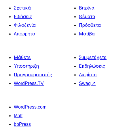
Σχετικά
Βιτρίνα
Ειδήσεις
Θέματα
Φιλοξενία
Πρόσθετα
Απόρρητο
Μοτίβα
Μάθετε
Συμμετέχετε
Υποστήριξη
Εκδηλώσεις
Προγραμματιστές
Δωρίστε
WordPress.TV
Swag
↗
WordPress.com
Matt
bbPress