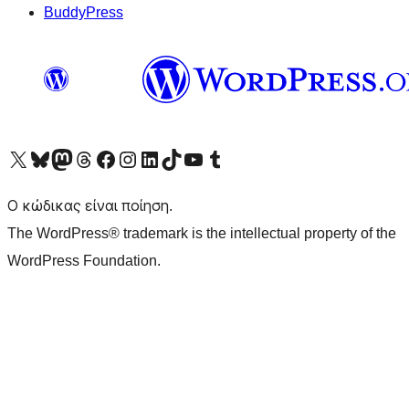
BuddyPress
Visit our X (formerly Twitter) account
Visit our Bluesky account
Επισκεφθείτε τον λογαριασμό μας στο Mastodon
Visit our Threads account
Επισκεφτείτε τη σελίδα μας στο Facebook
Επισκεφθείτε τον λογαριασμό μας Instagram
Επισκεφθείτε τον λογαριασμό μας LinkedIn
Visit our TikTok account
Visit our YouTube channel
Visit our Tumblr account
Ο κώδικας είναι ποίηση.
The WordPress® trademark is the intellectual property of the
WordPress Foundation.