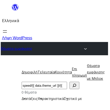
Μετάβαση
στο
Ελληνικά
περιεχόμενο
Λήψη WordPress
Θέματα εμφάνισης
Θέματα
Επι
Δημοφιλή
Τελευταία
Κοινότητα
εμφάνισης
πληρωμή
με Μπλοκ
Αναζήτηση
0 θέματα
Διατάξεις
Χαρακτηριστικά
Σχετικό με