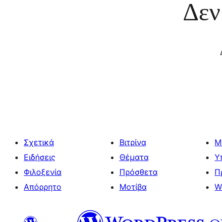
Δεν
Σχετικά
Βιτρίνα
Μ
Ειδήσεις
Θέματα
Υ
Φιλοξενία
Πρόσθετα
Π
Απόρρητο
Μοτίβα
W