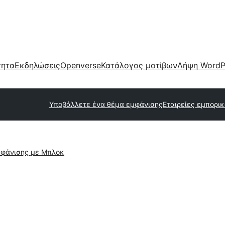
τητα
Εκδηλώσεις
Openverse
Κατάλογος μοτίβων
Λήψη WordP
Υποβάλλετε ένα θέμα εμφάνισης
Εταιρείες εμπορι
φάνισης με Μπλοκ