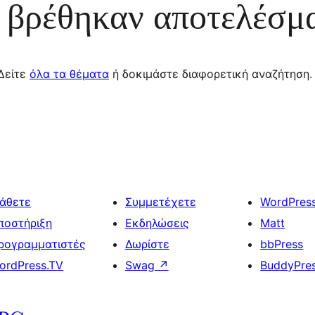
 βρέθηκαν αποτελέσμ
Δείτε
όλα τα θέματα
ή δοκιμάστε διαφορετική αναζήτηση.
άθετε
Συμμετέχετε
WordPres
ποστήριξη
Εκδηλώσεις
Matt
ρογραμματιστές
Δωρίστε
bbPress
ordPress.TV
Swag
↗
BuddyPre