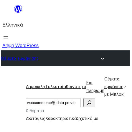
Μετάβαση
στο
Ελληνικά
περιεχόμενο
Λήψη WordPress
Θέματα εμφάνισης
Θέματα
Επι
Δημοφιλή
Τελευταία
Κοινότητα
εμφάνισης
πληρωμή
με Μπλοκ
Αναζήτηση
0 θέματα
Διατάξεις
Χαρακτηριστικά
Σχετικό με