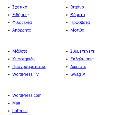
Σχετικά
Βιτρίνα
Ειδήσεις
Θέματα
Φιλοξενία
Πρόσθετα
Απόρρητο
Μοτίβα
Μάθετε
Συμμετέχετε
Υποστήριξη
Εκδηλώσεις
Προγραμματιστές
Δωρίστε
WordPress.TV
Swag
↗
WordPress.com
Matt
bbPress