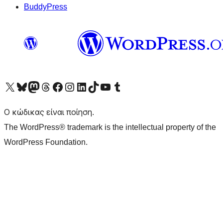
BuddyPress
Visit our X (formerly Twitter) account
Visit our Bluesky account
Επισκεφθείτε τον λογαριασμό μας στο Mastodon
Visit our Threads account
Επισκεφτείτε τη σελίδα μας στο Facebook
Επισκεφθείτε τον λογαριασμό μας Instagram
Επισκεφθείτε τον λογαριασμό μας LinkedIn
Visit our TikTok account
Visit our YouTube channel
Visit our Tumblr account
Ο κώδικας είναι ποίηση.
The WordPress® trademark is the intellectual property of the
WordPress Foundation.