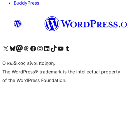
BuddyPress
Visit our X (formerly Twitter) account
Visit our Bluesky account
Επισκεφθείτε τον λογαριασμό μας στο Mastodon
Visit our Threads account
Επισκεφτείτε τη σελίδα μας στο Facebook
Επισκεφθείτε τον λογαριασμό μας Instagram
Επισκεφθείτε τον λογαριασμό μας LinkedIn
Visit our TikTok account
Visit our YouTube channel
Visit our Tumblr account
Ο κώδικας είναι ποίηση.
The WordPress® trademark is the intellectual property
of the WordPress Foundation.