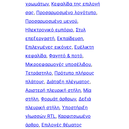
χρωμάτων
, 
Κεφαλίδα της επιλογή
σας
, 
Προσαρμοσμένο λογότυπο
, 
Προσαρμοσμένο μενού
, 
Ηλεκτρονικό εμπόριο
, 
Στυλ
επεξεργαστή
, 
Εκπαίδευση
, 
Επιλεγμένες εικόνες
, 
Ευέλικτη
κεφαλίδα
, 
Φαγητό & ποτό
, 
Μικροεφαρμογές υποσέλιδου
, 
Τετράστηλο
, 
Πρότυπο πλήρους
πλάτους
, 
Διάταξη πλέγματος
, 
Αριστερή πλευρική στήλη
, 
Μία
στήλη
, 
Φορμάτ άρθρων
, 
Δεξιά
πλευρική στήλη
, 
Υποστήριξη
γλωσσών RTL
, 
Καρφιτσωμένo
άρθρo
, 
Επιλογές θέματος