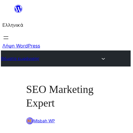
Μετάβαση
στο
Ελληνικά
περιεχόμενο
Λήψη WordPress
Θέματα εμφάνισης
SEO Marketing
Expert
Misbah WP