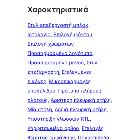
Χαρακτηριστικά
Στυλ επεξεργαστή μπλοκ
, 
Ιστολόγιο
, 
Επιλογή φόντου
, 
Επιλογή χρωμάτων
, 
Προσαρμοσμένο λογότυπο
, 
Προσαρμοσμένο μενού
, 
Στυλ
επεξεργαστή
, 
Επιλεγμένες
εικόνες
, 
Μικροεφαρμογές
υποσέλιδου
, 
Πρότυπο πλήρους
πλάτους
, 
Αριστερή πλευρική στήλη
, 
Μία στήλη
, 
Δεξιά πλευρική στήλη
, 
Υποστήριξη γλωσσών RTL
, 
Καρφιτσωμένo άρθρo
, 
Επιλογές
θέματος εμφάνισης
, 
Πολυεπίπεδα