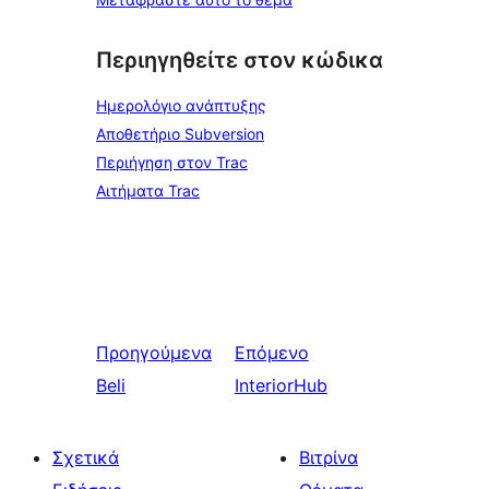
Περιηγηθείτε στον κώδικα
Ημερολόγιο ανάπτυξης
Αποθετήριο Subversion
Περιήγηση στον Trac
Αιτήματα Trac
Προηγούμενα
Επόμενο
Beli
InteriorHub
Σχετικά
Βιτρίνα