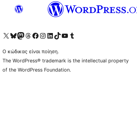
Visit our X (formerly Twitter) account
Visit our Bluesky account
Επισκεφθείτε τον λογαριασμό μας στο Mastodon
Visit our Threads account
Επισκεφτείτε τη σελίδα μας στο Facebook
Επισκεφθείτε τον λογαριασμό μας Instagram
Επισκεφθείτε τον λογαριασμό μας LinkedIn
Visit our TikTok account
Visit our YouTube channel
Visit our Tumblr account
Ο κώδικας είναι ποίηση.
The WordPress® trademark is the intellectual property
of the WordPress Foundation.