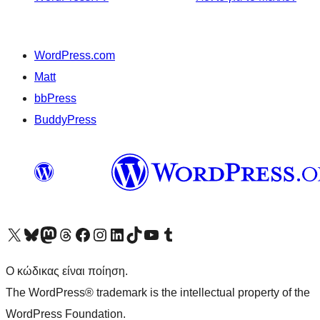
WordPress.com
Matt
bbPress
BuddyPress
Visit our X (formerly Twitter) account
Visit our Bluesky account
Επισκεφθείτε τον λογαριασμό μας στο Mastodon
Visit our Threads account
Επισκεφτείτε τη σελίδα μας στο Facebook
Επισκεφθείτε τον λογαριασμό μας Instagram
Επισκεφθείτε τον λογαριασμό μας LinkedIn
Visit our TikTok account
Visit our YouTube channel
Visit our Tumblr account
Ο κώδικας είναι ποίηση.
The WordPress® trademark is the intellectual property of the
WordPress Foundation.