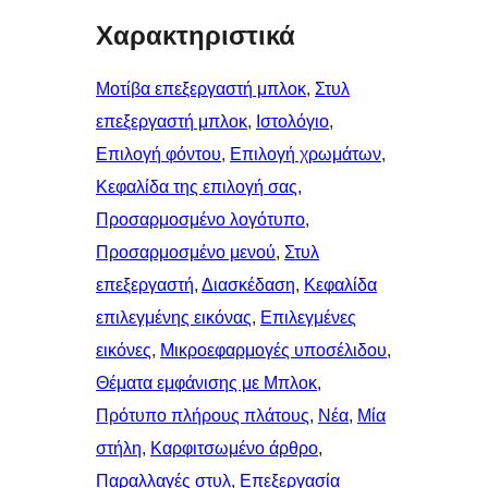
Χαρακτηριστικά
Μοτίβα επεξεργαστή μπλοκ
, 
Στυλ
επεξεργαστή μπλοκ
, 
Ιστολόγιο
, 
Επιλογή φόντου
, 
Επιλογή χρωμάτων
, 
Κεφαλίδα της επιλογή σας
, 
Προσαρμοσμένο λογότυπο
, 
Προσαρμοσμένο μενού
, 
Στυλ
επεξεργαστή
, 
Διασκέδαση
, 
Κεφαλίδα
επιλεγμένης εικόνας
, 
Επιλεγμένες
εικόνες
, 
Μικροεφαρμογές υποσέλιδου
, 
Θέματα εμφάνισης με Μπλοκ
, 
Πρότυπο πλήρους πλάτους
, 
Νέα
, 
Μία
στήλη
, 
Καρφιτσωμένo άρθρo
, 
Παραλλαγές στυλ
, 
Επεξεργασία