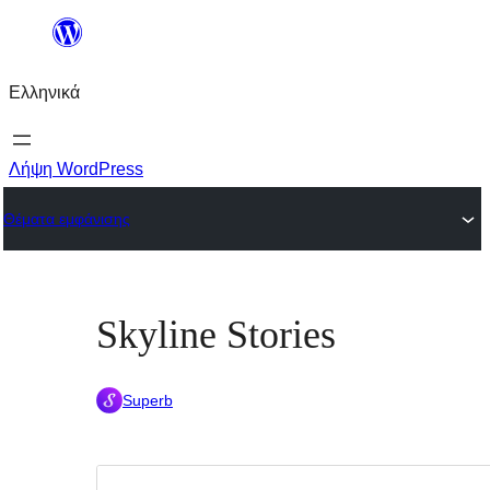
Μετάβαση
στο
Ελληνικά
περιεχόμενο
Λήψη WordPress
Θέματα εμφάνισης
Skyline Stories
Superb